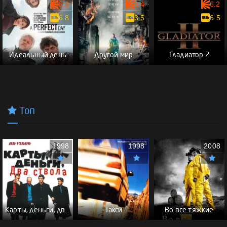
6.6
3.4
6.2
6.8
3.5
6.5
Идеальный день
Другой мир
Гладиатор 2
Топ
1998
1998
2008
Карты, деньги, два ствола - (Перевод Гоблина)
Такси
Во все тяжкие