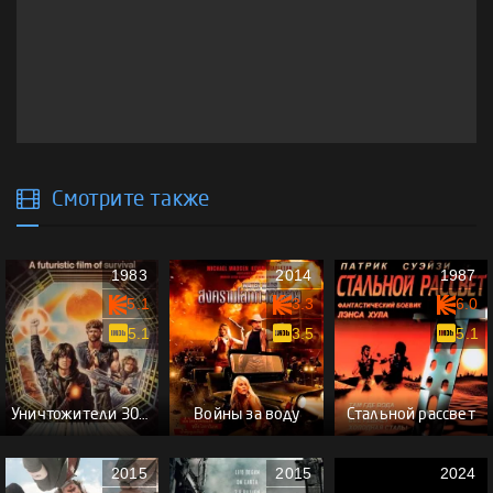
Смотрите также
1983
2014
1987
5.1
3.3
6.0
5.1
3.5
5.1
Уничтожители 3000 года
Войны за воду
Стальной рассвет
2015
2015
2024