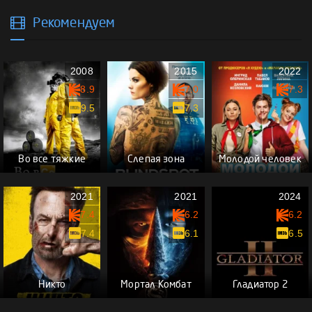
Рекомендуем
2008
2015
2022
8.9
7.0
7.3
9.5
7.3
Во все тяжкие
Слепая зона
Молодой человек
2021
2021
2024
7.4
6.2
6.2
7.4
6.1
6.5
Никто
Мортал Комбат
Гладиатор 2