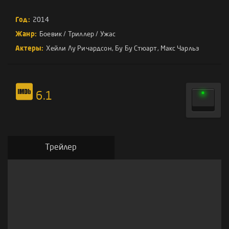
Год:
2014
Жанр:
Боевик
/
Триллер
/
Ужас
Актеры:
Хейли Лу Ричардсон
,
Бу Бу Стюарт
,
Макс Чарльз
6.1
Трейлер