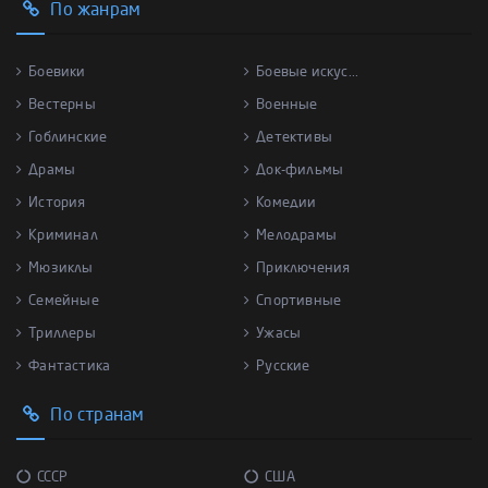
По жанрам
Боевики
Боевые искус...
Вестерны
Военные
Гоблинские
Детективы
Драмы
Док-фильмы
История
Комедии
Криминал
Мелодрамы
Мюзиклы
Приключения
Семейные
Спортивные
Триллеры
Ужасы
Фантастика
Русские
По странам
СССР
США