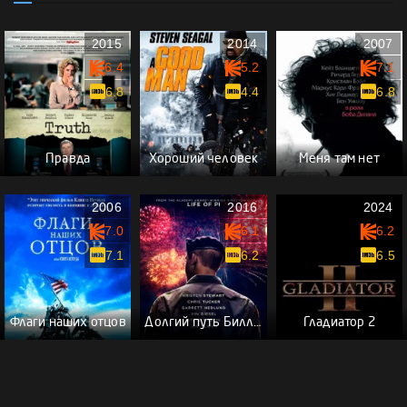
2015
2014
2007
6.4
5.2
7.1
6.8
4.4
6.8
Правда
Хороший человек
Меня там нет
2006
2016
2024
7.0
6.1
6.2
7.1
6.2
6.5
Флаги наших отцов
Долгий путь Билли Линна в перерыве футбольного матча
Гладиатор 2