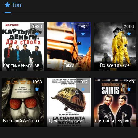
Топ
1998
1998
2008
Карты, деньги, два ствола - (Перевод Гоблина)
Такси
Во все тяжкие
1998
1987
1999
Большой Лебовски - (Перевод Гоблина)
Цельнометаллическая оболочка - (Перевод Гоблина)
Святые из Бундока \ Святые из трущоб - (Перевод Гоблина)