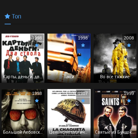
Топ
1998
1998
2008
Карты, деньги, два ствола - (Перевод Гоблина)
Такси
Во все тяжкие
1998
1987
1999
Большой Лебовски - (Перевод Гоблина)
Цельнометаллическая оболочка - (Перевод Гоблина)
Святые из Бундока \ Святые из трущоб - (Перевод Гоблина)