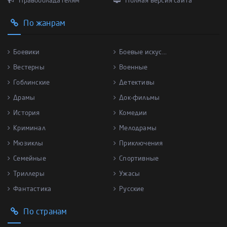
Правообладателям
Полная версия сайта
По жанрам
Боевики
Боевые искус...
Вестерны
Военные
Гоблинские
Детективы
Драмы
Док-фильмы
История
Комедии
Криминал
Мелодрамы
Мюзиклы
Приключения
Семейные
Спортивные
Триллеры
Ужасы
Фантастика
Русские
По странам