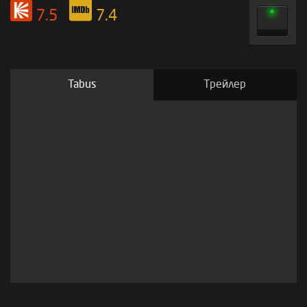
7.5
7.4
Tabus
Трейлер