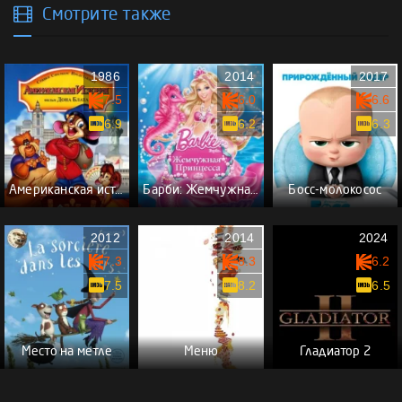
Смотрите также
1986
2014
2017
7.5
6.0
6.6
6.9
6.2
6.3
Американская история
Барби: Жемчужная Принцесса
Босс-молокосос
2012
2014
2024
7.3
8.3
6.2
7.5
8.2
6.5
Место на метле
Меню
Гладиатор 2