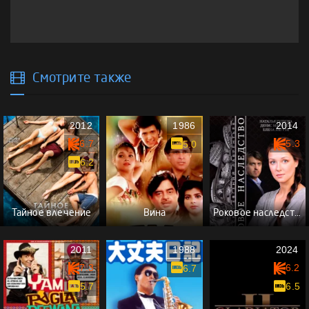
Смотрите также
2012
1986
2014
6.7
5.3
5.0
6.2
Тайное влечение
Вина
Роковое наследство
2011
1988
2024
7.3
6.2
6.7
5.7
6.5