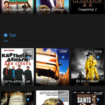
Сумасшедшая семейка
Дневник большого человека
Гладиатор 2
Топ
1998
1998
2008
Карты, деньги, два ствола - (Перевод Гоблина)
Такси
Во все тяжкие
1998
1987
1999