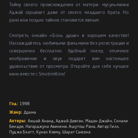
Тайну своего происхождения от матери- мусульманки
Аджай скрывает даже от своего младшего брата. Но
рано или поздно тайное становится явным.
Смотреть онлайн «Боль души» в хорошем качестве!
Наслаждайтесь любимыми фильмами без регистрации и
совершенно бесплатно. Удобный плеер, отличное
изображение и звук подарят вам настоящее
удовольствие от просмотра. Откройте для себя лучшее
кино вместе с SmotrimKino!
Год:
1998
Жанр:
Драма
Актеры:
Акшай Ананд
,
Аджай Девган
,
Мадан Джайн
,
Сонали
Бендре
,
Нагарджуна Акинени
,
Ашутош Рана
,
Автар Гилл
,
Пуджа Бхатт
,
Кунал Кхему
,
Шарат Саксена