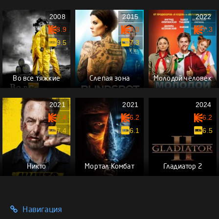
2008
2015
2022
8.9
7.0
7.3
9.5
7.3
Во все тяжкие
Слепая зона
Молодой человек
2021
2021
2024
7.4
6.2
6.2
7.4
6.1
6.5
Никто
Мортал Комбат
Гладиатор 2
Навигация