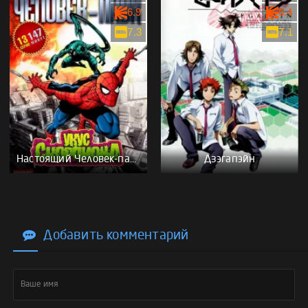
6.9
6.4
7.3
7.1
Настоящий Человек-паук
Дзэгапэйн
Добавить комментарий