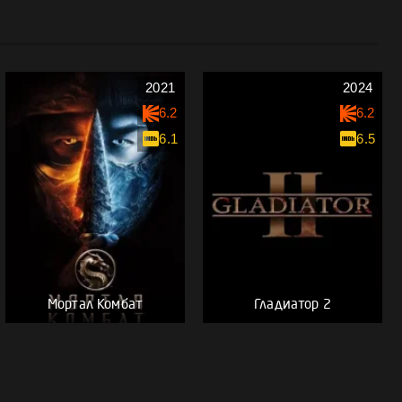
2021
2024
6.2
6.2
6.1
6.5
Мортал Комбат
Гладиатор 2