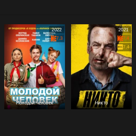
2022
2021
7.3
7.4
7.4
Молодой человек
Никто