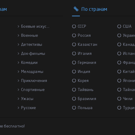
рам
По странам
Боевые искус...
СССР
США
Военные
Россия
Украи
Детективы
Казахстан
Канад
Док-фильмы
Италия
Испан
Комедии
Германия
Фран
Мелодрамы
Индия
Китай
Приключения
Корея
Япони
Спортивные
Тайвань
Тайла
Ужасы
Бразилия
Чили
Русские
Польша
Турци
ве бесплатно!