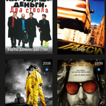
Карты, деньги, два ствола - (Перевод Гоблина)
Такси
2008
1998