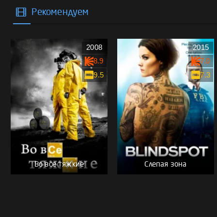
Рекомендуем
2008
2015
8.9
7.0
9.5
7.3
Во все тяжкие
Слепая зона