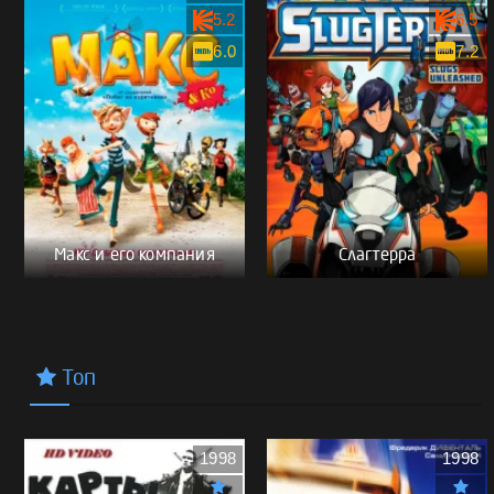
5.2
6.5
6.0
7.2
Макс и его компания
Слагтерра
Топ
1998
1998