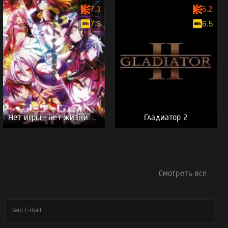
7.3
6.2
7.3
6.5
Нет игры – нет жизни: Ноль
Гладиатор 2
Смотреть все