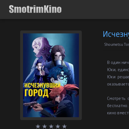
Исчезн
Shoumetsu Tos
В один нич
Юки, един
Юки решае
оказываетс
Смотреть 
бесплатно.
кино вмест