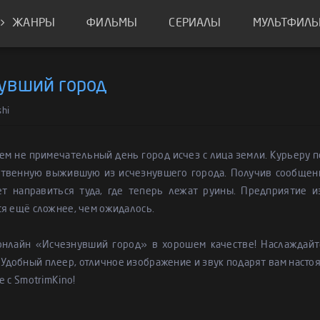
ЖАНРЫ
ФИЛЬМЫ
СЕРИАЛЫ
МУЛЬТФИЛ
увший город
hi
ем не примечательный день город исчез с лица земли. Курьеру 
ственную выжившую из исчезнувшего города. Получив сообщение
т направиться туда, где теперь лежат руины. Предприятие и
я ещё сложнее, чем ожидалось.
онлайн «Исчезнувший город» в хорошем качестве! Наслаждай
 Удобный плеер, отличное изображение и звук подарят вам насто
е с SmotrimKino!