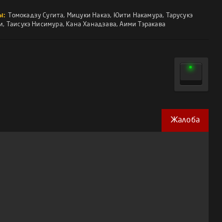
ы:
Томокадзу Сугита
,
Мицуки Накаэ
,
Юити Накамура
,
Тарусукэ
и
,
Таисукэ Нисимура
,
Кана Ханадзава
,
Аими Тэракава
Жалоба