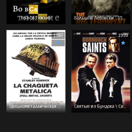
Во все тяжкие
Большой Лебовски - (Перевод Гоблина)
1987
1999
Цельнометаллическая оболочка - (Перевод Гоблина)
Святые из Бундока \ Святые из трущоб - (Перевод Гоблина)