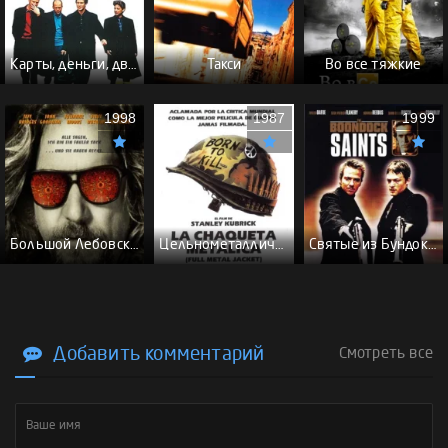
Карты, деньги, два ствола - (Перевод Гоблина)
Такси
Во все тяжкие
1998
1987
1999
Большой Лебовски - (Перевод Гоблина)
Цельнометаллическая оболочка - (Перевод Гоблина)
Святые из Бундока \ Святые из трущоб - (Перевод Гоблина)
Добавить комментарий
Смотреть все