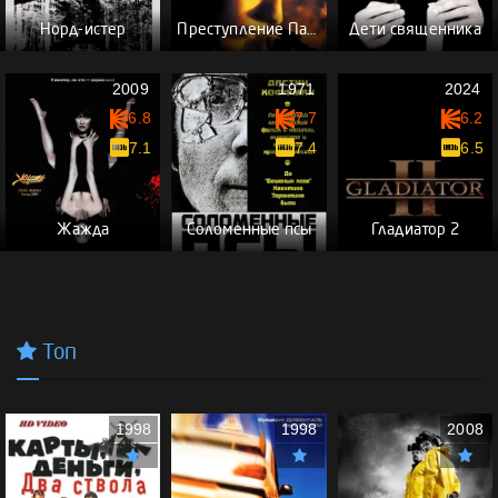
Норд-истер
Преступление Падре Амаро
Дети священника
2009
1971
2024
6.8
7.7
6.2
7.1
7.4
6.5
Жажда
Соломенные псы
Гладиатор 2
Топ
1998
1998
2008