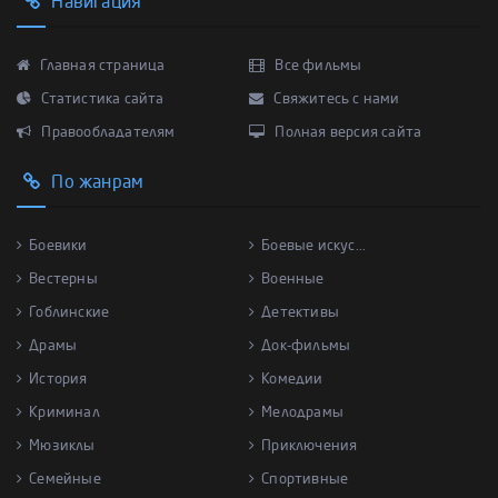
Навигация
Главная страница
Все фильмы
Статистика сайта
Свяжитесь с нами
Правообладателям
Полная версия сайта
По жанрам
Боевики
Боевые искус...
Вестерны
Военные
Гоблинские
Детективы
Драмы
Док-фильмы
История
Комедии
Криминал
Мелодрамы
Мюзиклы
Приключения
Семейные
Спортивные