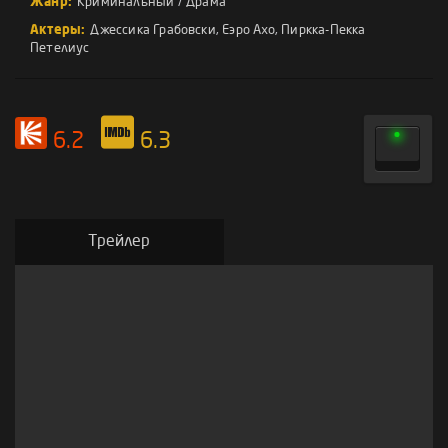
Жанр:
Криминальный
/
Драма
Актеры:
Джессика Грабовски
,
Еэро Ахо
,
Пиркка-Пекка
Петелиус
6.2
6.3
Трейлер