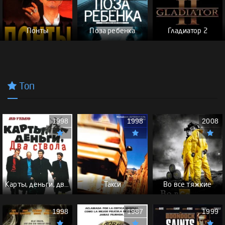
Понты
Поза ребенка
Гладиатор 2
Топ
1998
1998
2008
Карты, деньги, два ствола - (Перевод Гоблина)
Такси
Во все тяжкие
1998
1987
1999