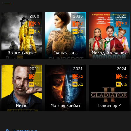
2008
2015
2022
8.9
7.0
7.3
9.5
7.3
Во все тяжкие
Слепая зона
Молодой человек
2021
2021
2024
7.4
6.2
6.2
7.4
6.1
6.5
Никто
Мортал Комбат
Гладиатор 2