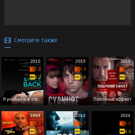
Смотрите также
2015
2013
2013
5.8
6.3
7.0
6.2
6.0
7.1
Я улыбаюсь в ответ
Цианид
Побочный эффект
1999
2013
2024
6.2
6.7
6.2
5.3
7.3
6.5