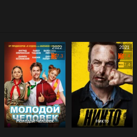
2022
2021
7.3
7.4
7.4
Молодой человек
Никто