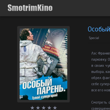
Особый
Special
Лэс Франк
парковку. 
в своих чу
выбора, ка
обрел фант
себе супер
все его но
Смотреть 
совершенно