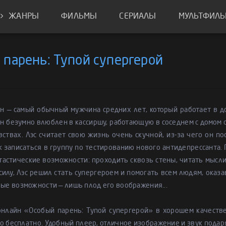
ЖАНРЫ
ФИЛЬМЫ
СЕРИАЛЫ
МУЛЬТФИЛ
 парень: Тупой супергерой
ен — самый обычный мужчина средних лет, который работает в
Он безумно влюблен в кассиршу, работающую в соседнем с домом с
вствах. Лэс считает свою жизнь очень скучной, из-за чего он по
к записаться в группу по тестированию нового антидепрессанта. 
астические возможности: проходить сквозь стены, читать мысли
силу, Лэс решил стать супергероем и помогать всем людям, оказа
вые возможности — лишь плод его воображения...
онлайн «Особый парень: Тупой супергерой» в хорошем качеств
 бесплатно. Удобный плеер, отличное изображение и звук подар