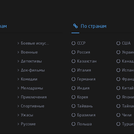
рам
По странам
Боевые искус...
СССР
США
Военные
Россия
Украи
Детективы
Казахстан
Канад
Док-фильмы
Италия
Испан
Комедии
Германия
Фран
Мелодрамы
Индия
Китай
Приключения
Корея
Япони
Спортивные
Тайвань
Тайла
Ужасы
Бразилия
Чили
Русские
Польша
Турци