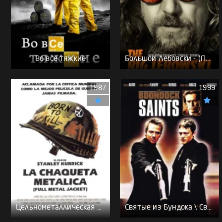
Во все тяжкие
Большой Лебовски - (Перевод Гоблина)
1987
1999
Цельнометаллическая оболочка - (Перевод Гоблина)
Святые из Бундока \ Святые из трущоб - (Перевод Гоблина)