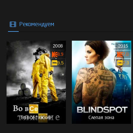
Рекомендуем
2008
2015
8.9
7.0
9.5
7.3
Во все тяжкие
Слепая зона