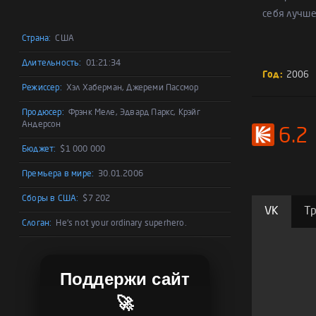
себя лучше
Страна:
США
Длительность:
01:21:34
Год:
2006
Режиссер:
Хэл Хаберман, Джереми Пассмор
Продюсер:
Фрэнк Меле, Эдвард Паркс, Крэйг
Андерсон
6.2
Бюджет:
$1 000 000
Премьера в мире:
30.01.2006
Сборы в США:
$7 202
VK
Т
Слоган:
He's not your ordinary superhero.
Поддержи сайт
🚀