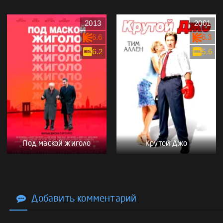
2013
2001
6.6
6.3
6.2
5.6
Под маской жиголо
Крутой Джо
Добавить комментарий