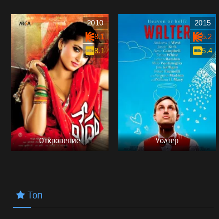
2010
2015
8.1
5.2
8.1
5.4
Откровение
Уолтер
Топ