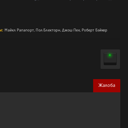
ы:
Майкл Рапапорт
,
Пол Блекторн
,
Джош Пек
,
Роберт Бэйкер
Жалоба