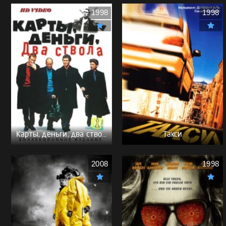
1998
1998
Карты, деньги, два ствола - (Перевод Гоблина)
Такси
2008
1998