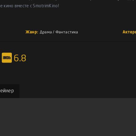
е кино вместе с SmotrimKino!
Жанр:
Драма
/
Фантастика
Актер
6.8
рейлер