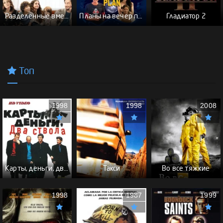
Разделенные вместе
Планы на вечер пятницы
Гладиатор 2
Топ
1998
1998
2008
Карты, деньги, два ствола - (Перевод Гоблина)
Такси
Во все тяжкие
1998
1987
1999