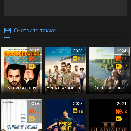
Смотрите также
2015
2023
2024
5.6
7.1
5.2
5.8
6.7
В поисках огня
Несчастливые навсегда
Солёная тропа
2018
2023
2024
5.8
6.2
6.5
6.8
6.5