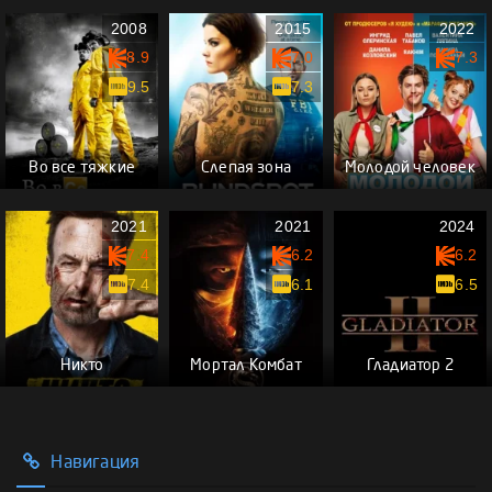
2008
2015
2022
8.9
7.0
7.3
9.5
7.3
Во все тяжкие
Слепая зона
Молодой человек
2021
2021
2024
7.4
6.2
6.2
7.4
6.1
6.5
Никто
Мортал Комбат
Гладиатор 2
Навигация