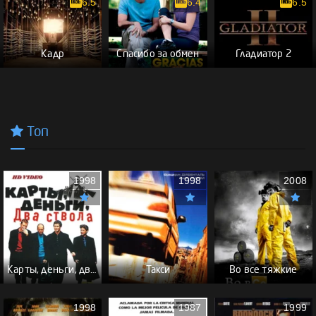
6.5
6.4
6.5
Кадр
Спасибо за обмен
Гладиатор 2
Топ
1998
1998
2008
Карты, деньги, два ствола - (Перевод Гоблина)
Такси
Во все тяжкие
1998
1987
1999