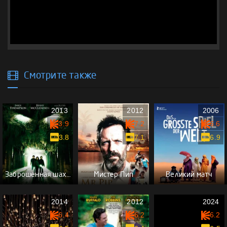
Смотрите также
2013
2012
2006
3.9
7.2
6.6
3.8
7.1
6.9
Заброшенная шахта
Мистер Пип
Великий матч
2014
2012
2024
6.4
6.2
6.2