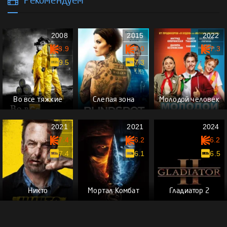
Рекомендуем
2008
2015
2022
8.9
7.0
7.3
9.5
7.3
Во все тяжкие
Слепая зона
Молодой человек
2021
2021
2024
7.4
6.2
6.2
7.4
6.1
6.5
Никто
Мортал Комбат
Гладиатор 2