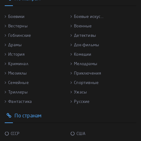
Боевики
Боевые искус...
Вестерны
Военные
Гоблинские
Детективы
Драмы
Док-фильмы
История
Комедии
Криминал
Мелодрамы
Мюзиклы
Приключения
Семейные
Спортивные
Триллеры
Ужасы
Фантастика
Русские
По странам
СССР
США