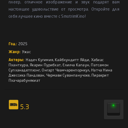
плеер, отличное изображение и звук подарят вам
настоящее удовольствие от просмотра. Откройте для
себя лучшее кино вместе с SmotrimKino!
Год:
2025
Жанр:
Ужас
Актеры:
Надеч Кугимия
,
Кайбхундитт Яйди
,
Хабиас
Пхантхура
,
Якарин Пурибхат
,
Елилча Капаун
,
Патсамон
Супханадетпхонг
,
Онгарт Чеамчаренпорнкул
,
Натча Нина
Джессика Пандован
,
Чермави Суванпанучоке
,
Пиракрит
Пхачарабунякиат
5.3