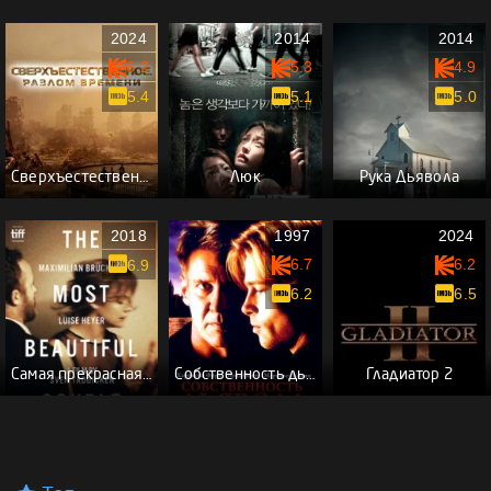
2024
2014
2014
6.2
5.3
4.9
5.4
5.1
5.0
Сверхъестественное. Разлом времени
Люк
Рука Дьявола
2018
1997
2024
6.7
6.2
6.9
6.2
6.5
Самая прекрасная пара
Собственность дьявола
Гладиатор 2