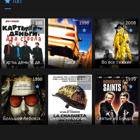
Топ
1998
1998
2008
Карты, деньги, два ствола - (Перевод Гоблина)
Такси
Во все тяжкие
1998
1987
1999
Большой Лебовски - (Перевод Гоблина)
Цельнометаллическая оболочка - (Перевод Гоблина)
Святые из Бундока \ Святые из трущоб - (Перевод Гоблина)