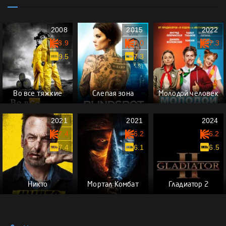
2008
2015
2022
8.9
7.0
7.3
9.5
7.3
Во все тяжкие
Слепая зона
Молодой человек
2021
2021
2024
7.4
6.2
6.2
7.4
6.1
6.5
Никто
Мортал Комбат
Гладиатор 2