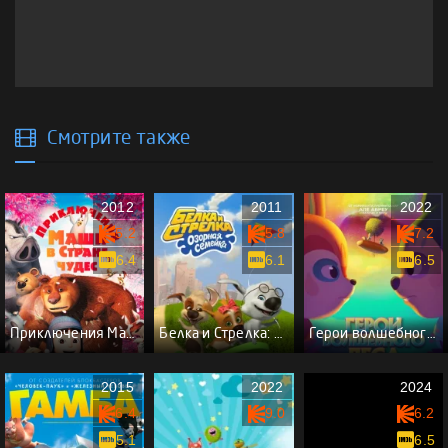
Смотрите также
2012
2011
2022
5.2
5.8
7.2
6.4
6.1
6.5
Приключения Маши в Стране Чудес
Белка и Стрелка: Озорная семейка
Герои волшебного леса
2015
2022
2024
6.4
9.0
6.2
5.1
6.5