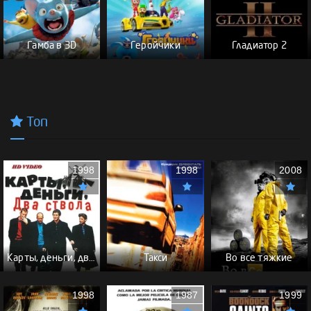
Гамба в 3D
Геройчики
Гладиатор 2
Топ
1998
1998
2008
Карты, деньги, два ствола - (Перевод Гоблина)
Такси
Во все тяжкие
1998
1987
1999