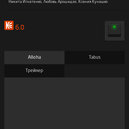
Никита Игнатенко
,
Любовь Арошидзе
,
Ксения Кунашко
6.0
Alloha
Tabus
Трейлер