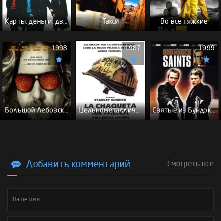
Карты, деньги, два ствола - (Перевод Гоблина)
Такси
Во все тяжкие
1998
1987
1999
Большой Лебовски - (Перевод Гоблина)
Цельнометаллическая оболочка - (Перевод Гоблина)
Святые из Бундока \ Святые из трущоб - (Перевод Гоблина)
Добавить комментарий
Смотреть все