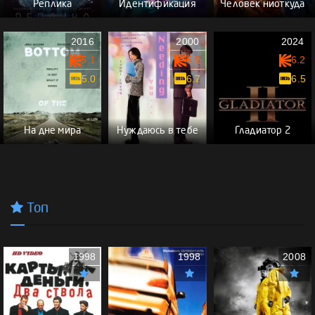
Реплика
Идентификация
Человек ниоткуда
2016
2000
2024
5.1
6.9
6.2
5.0
6.7
6.5
На дне мира
Нуждаюсь в тебе
Гладиатор 2
Топ
1998
1998
2008