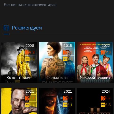
Еще нет ни одного комментария!
Рекомендуем
2008
2015
2022
8.9
7.0
7.3
9.5
7.3
Во все тяжкие
Слепая зона
Молодой человек
2021
2021
2024
7.4
6.2
6.2
7.4
6.1
6.5