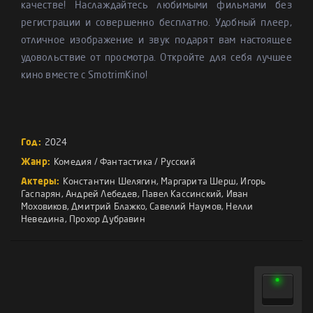
качестве! Наслаждайтесь любимыми фильмами без
регистрации и совершенно бесплатно. Удобный плеер,
отличное изображение и звук подарят вам настоящее
удовольствие от просмотра. Откройте для себя лучшее
кино вместе с SmotrimKino!
Год:
2024
Жанр:
Комедия
/
Фантастика
/
Русский
Актеры:
Константин Шелягин
,
Маргарита Шерш
,
Игорь
Гаспарян
,
Андрей Лебедев
,
Павел Кассинский
,
Иван
Моховиков
,
Дмитрий Блажко
,
Савелий Наумов
,
Нелли
Неведина
,
Прохор Дубравин