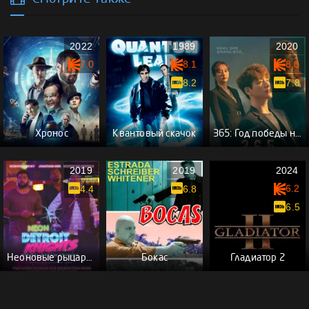
2022
1989
2020
7.0
8.1
8.0
8.2
7.8
Хронос
Квантовый скачок
365: Год победы над судьбой
2019
2019
2024
6.2
4.4
6.8
6.5
Неоновые рыцари Детройта
Бокас
Гладиатор 2