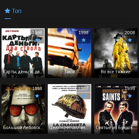
Топ
1998
1998
2008
Карты, деньги, два ствола - (Перевод Гоблина)
Такси
Во все тяжкие
1998
1987
1999
Большой Лебовски - (Перевод Гоблина)
Цельнометаллическая оболочка - (Перевод Гоблина)
Святые из Бундока \ Святые из трущоб - (Перевод Гоблина)