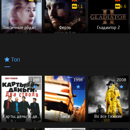
7.1
6.5
Токсичные родители
Ферзь
Гладиатор 2
Топ
1998
1998
2008
Карты, деньги, два ствола - (Перевод Гоблина)
Такси
Во все тяжкие