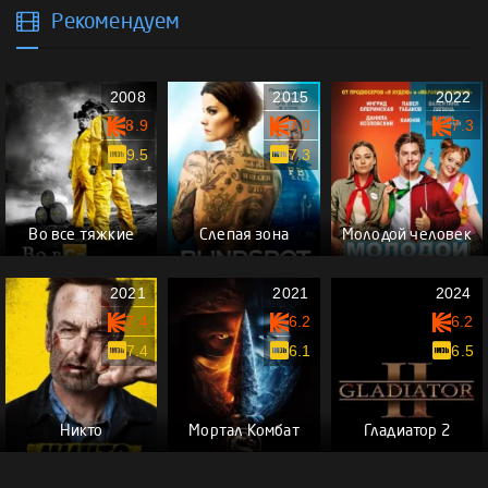
Рекомендуем
2008
2015
2022
8.9
7.0
7.3
9.5
7.3
Во все тяжкие
Слепая зона
Молодой человек
2021
2021
2024
7.4
6.2
6.2
7.4
6.1
6.5
Никто
Мортал Комбат
Гладиатор 2