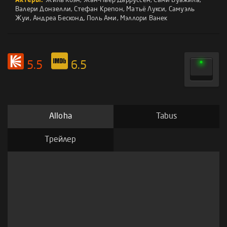
Актеры:
Жиль Коэн
,
Жан-Пьер Дарруссен
,
Сами Буажила
,
Валери Донзелли
,
Стефан Крепон
,
Матьё Лукси
,
Самуэль
Жуи
,
Андреа Бесконд
,
Поль Ами
,
Мэллори Ванек
5.5
6.5
Alloha
Tabus
Трейлер