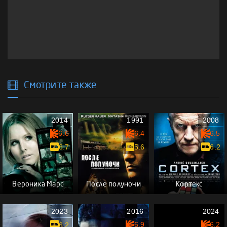
Смотрите также
2014
1991
2008
6.6
6.4
6.5
6.7
5.6
6.2
Вероника Марс
После полуночи
Кортекс
2023
2016
2024
6.9
6.2
6.2