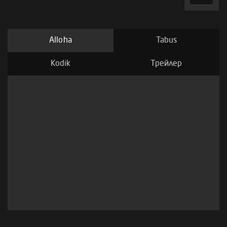
Alloha
Tabus
Kodik
Трейлер