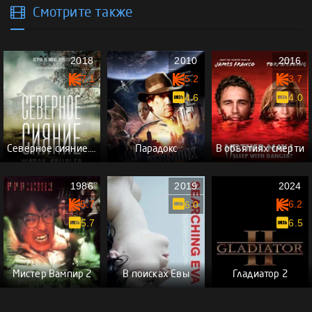
Смотрите также
2018
2010
2016
7.1
5.2
3.7
4.6
4.0
Северное сияние. Шорох крыльев. Фильм третий
Парадокс
В объятиях смерти
1986
2019
2024
5.7
6.2
6.0
5.7
6.5
Мистер Вампир 2
В поисках Евы
Гладиатор 2