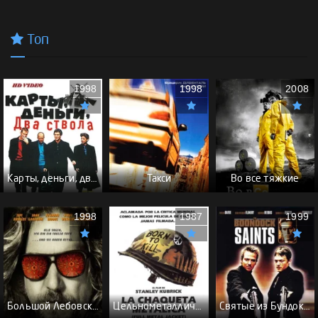
Топ
1998
1998
2008
Карты, деньги, два ствола - (Перевод Гоблина)
Такси
Во все тяжкие
1998
1987
1999
Большой Лебовски - (Перевод Гоблина)
Цельнометаллическая оболочка - (Перевод Гоблина)
Святые из Бундока \ Святые из трущоб - (Перевод Гоблина)