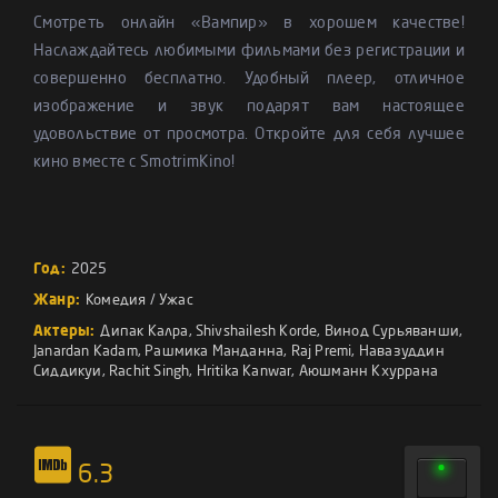
Смотреть онлайн «Вампир» в хорошем качестве!
Наслаждайтесь любимыми фильмами без регистрации и
совершенно бесплатно. Удобный плеер, отличное
изображение и звук подарят вам настоящее
удовольствие от просмотра. Откройте для себя лучшее
кино вместе с SmotrimKino!
Год:
2025
Жанр:
Комедия
/
Ужас
Актеры:
Дипак Калра
,
Shivshailesh Korde
,
Винод Сурьяванши
,
Janardan Kadam
,
Рашмика Манданна
,
Raj Premi
,
Навазуддин
Сиддикуи
,
Rachit Singh
,
Hritika Kanwar
,
Аюшманн Кхуррана
6.3