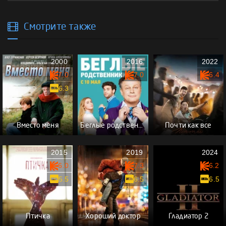
Смотрите также
2000
2016
2022
7.0
7.0
6.4
6.3
Вместо меня
Беглые родственники
Почти как все
2015
2019
2024
6.0
7.3
6.2
5.5
6.5
6.5
Птичка
Хороший доктор
Гладиатор 2