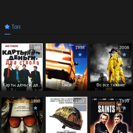
Топ
1998
1998
2008
Карты, деньги, два ствола - (Перевод Гоблина)
Такси
Во все тяжкие
1998
1987
1999