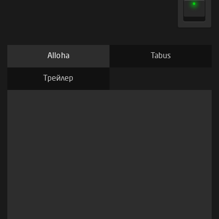
Alloha
Tabus
Трейлер