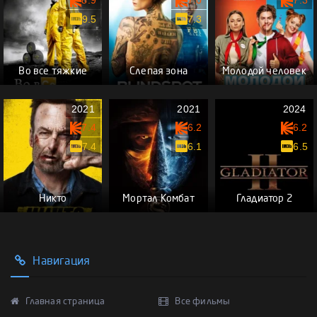
9.5
7.3
Во все тяжкие
Слепая зона
Молодой человек
2021
2021
2024
7.4
6.2
6.2
7.4
6.1
6.5
Никто
Мортал Комбат
Гладиатор 2
Навигация
Главная страница
Все фильмы