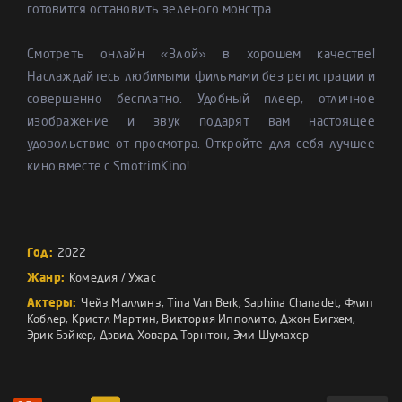
готовится остановить зелёного монстра.
Смотреть онлайн «Злой» в хорошем качестве!
Наслаждайтесь любимыми фильмами без регистрации и
совершенно бесплатно. Удобный плеер, отличное
изображение и звук подарят вам настоящее
удовольствие от просмотра. Откройте для себя лучшее
кино вместе с SmotrimKino!
Год:
2022
Жанр:
Комедия
/
Ужас
Актеры:
Чейз Маллинз
,
Tina Van Berk
,
Saphina Chanadet
,
Флип
Коблер
,
Кристл Мартин
,
Виктория Ипполито
,
Джон Бигхем
,
Эрик Бэйкер
,
Дэвид Ховард Торнтон
,
Эми Шумахер