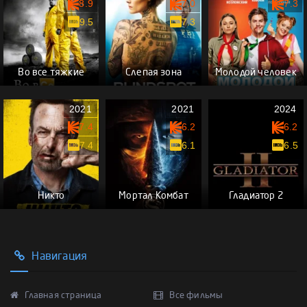
8.9
7.0
7.3
9.5
7.3
Во все тяжкие
Слепая зона
Молодой человек
2021
2021
2024
7.4
6.2
6.2
7.4
6.1
6.5
Никто
Мортал Комбат
Гладиатор 2
Навигация
Главная страница
Все фильмы