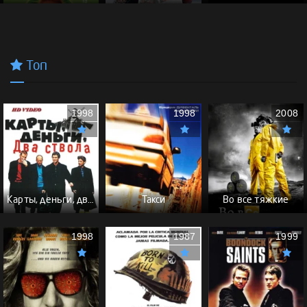
Топ
1998
1998
2008
Карты, деньги, два ствола - (Перевод Гоблина)
Такси
Во все тяжкие
1998
1987
1999