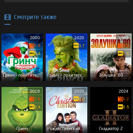
Смотрите также
2000
2020
1983
6.8
8.1
3.7
6.4
6.5
Гринч – похититель Рождества
Гринч — похититель Рождества
Золушка `80
2018
2020
2024
7.6
6.2
6.0
6.4
6.5
Гринч
Рождественский выпуск
Гладиатор 2