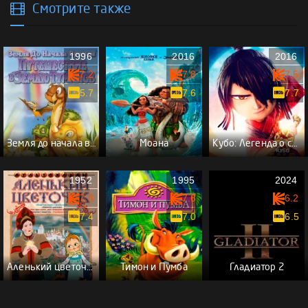
Смотрите также
1996
2016
2016
7.2
7.8
7.5
5.7
7.6
7.7
Земля до начала времен 4: Путешествие в Землю Туманов
Моана
Кубо: Легенда о самурае
1952
1995
2024
7.8
7.6
6.2
7.4
7.0
6.5
Аленький цветочек
Тимон и Пумба
Гладиатор 2