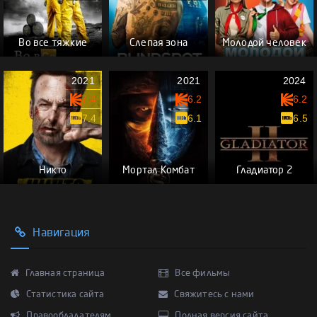
Во все тяжкие
Слепая зона
Молодой человек
2021
2021
2024
7.4
6.2
6.2
7.4
6.1
6.5
Никто
Мортал Комбат
Гладиатор 2
Навигация
Главная страница
Все фильмы
Статистика сайта
Свяжитесь с нами
Правообладателям
Полная версия сайта