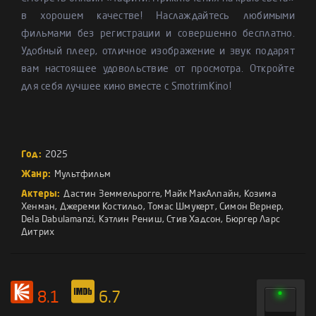
в хорошем качестве! Наслаждайтесь любимыми
фильмами без регистрации и совершенно бесплатно.
Удобный плеер, отличное изображение и звук подарят
вам настоящее удовольствие от просмотра. Откройте
для себя лучшее кино вместе с SmotrimKino!
Год:
2025
Жанр:
Мультфильм
Актеры:
Дастин Земмельрогге
,
Майк МакАлпайн
,
Козима
Хенман
,
Джереми Костильо
,
Томас Шмукерт
,
Симон Вернер
,
Dela Dabulamanzi
,
Кэтлин Рениш
,
Стив Хадсон
,
Бюргер Ларс
Дитрих
8.1
6.7