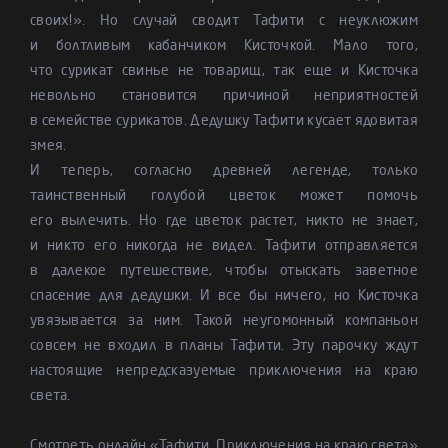
своих!». Но случай сводит Тафити с неуклюжим
и болтливым кабанчиком Кисточкой. Мало того,
что сурикат свинье не товарищ, так еще и Кисточка
невольно становится причиной неприятностей
в семействе сурикатов. Дедушку Тафити кусает ядовитая
змея.
И теперь, согласно древней легенде, только
таинственный голубой цветок может помочь
его вылечить. Но где цветок растет, никто не знает,
и никто его никогда не видел. Тафити отправляется
в далекое путешествие, чтобы отыскать заветное
спасение для дедушки. И все бы ничего, но Кисточка
увязывается за ним. Такой неугомонный компаньон
совсем не входил в планы Тафити. Эту парочку ждут
настоящие непредсказуемые приключения на краю
света.
Смотреть онлайн «Тафити. Приключения на краю света»