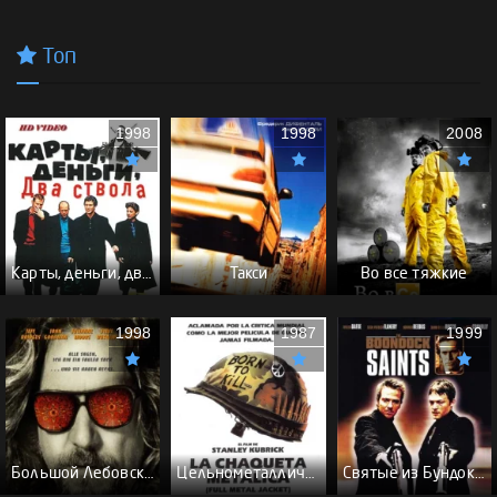
Топ
1998
1998
2008
Карты, деньги, два ствола - (Перевод Гоблина)
Такси
Во все тяжкие
1998
1987
1999
Большой Лебовски - (Перевод Гоблина)
Цельнометаллическая оболочка - (Перевод Гоблина)
Святые из Бундока \ Святые из трущоб - (Перевод Гоблина)