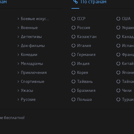
рам
По странам
Боевые искус...
СССР
США
Военные
Россия
Украи
Детективы
Казахстан
Канад
Док-фильмы
Италия
Испан
Комедии
Германия
Фран
Мелодрамы
Индия
Китай
Приключения
Корея
Япони
Спортивные
Тайвань
Тайла
Ужасы
Бразилия
Чили
Русские
Польша
Турци
ве бесплатно!