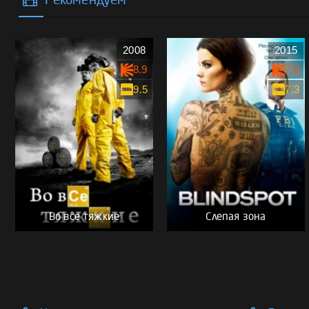
Рекомендуем
2008
2015
8.9
7.0
9.5
7.3
Во все тяжкие
Слепая зона