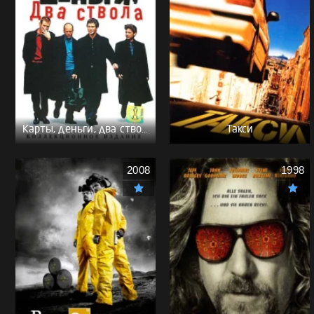
Карты, деньги, два ствола - (Перевод Гоблина)
Такси
2008
1998