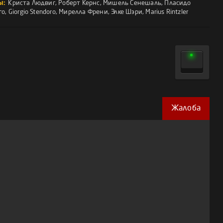
ы:
Криста Людвиг
,
Роберт Кернс
,
Мишель Сенешаль
,
Пласидо
го
,
Giorgio Stendoro
,
Мирелла Френи
,
Элке Шэри
,
Marius Rintzler
Жалоба