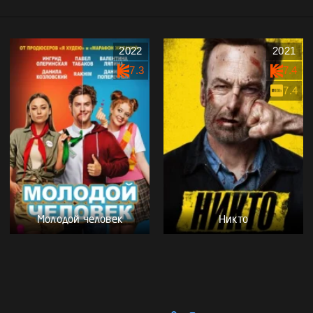
2022
2021
7.3
7.4
7.4
Молодой человек
Никто