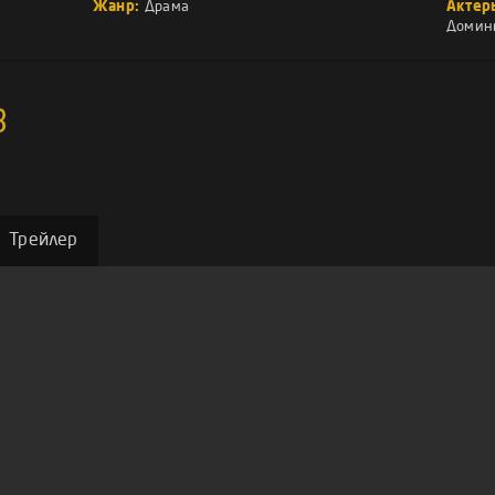
Жанр:
Драма
Актер
Домин
8
Трейлер