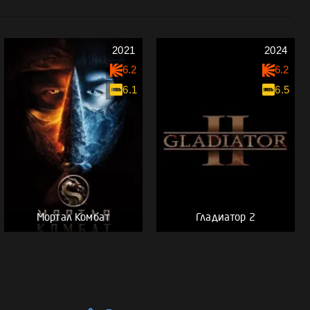
2021
2024
6.2
6.2
6.1
6.5
Мортал Комбат
Гладиатор 2