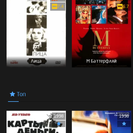
7.4
6.7
Лица
М Баттерфляй
Топ
1998
1998