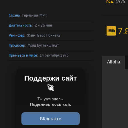
Год:
1975
Страна:
Германия (ФРГ)
Длительность:
2 ч 26 мин
7.
Режиссер:
Жан-Пьерр Поннель
Продюсер:
Фриц Буттенштидт
Премьера в мире:
14 сентября 1975
Alloha
Поддержи сайт
🚀
Ты уже здесь.
Поделись ссылкой.
ВКонтакте