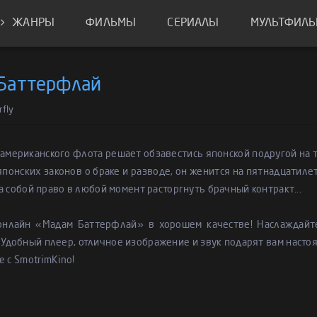
ЖАНРЫ
ФИЛЬМЫ
СЕРИАЛЫ
МУЛЬТФИЛ
Баттерфлай
fly
американского флота решает обзавестись японской подругой на то
японских законов о браке и разводе, он женится на пятнадцати
а собой право в любой момент расторгнуть брачный контракт...
онлайн «Мадам Баттерфлай» в хорошем качестве! Наслаждай
 Удобный плеер, отличное изображение и звук подарят вам насто
е с SmotrimKino!