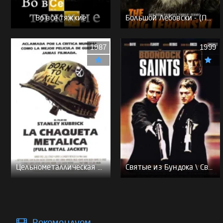
Во все тяжкие
Большой Лебовски - (Перевод Гоблина)
1987
1999
Цельнометаллическая оболочка - (Перевод Гоблина)
Святые из Бундока \ Святые из трущоб - (Перевод Гоблина)