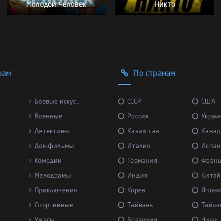
Молодой человек
Никто
рам
По странам
Боевые искус...
СССР
США
Военные
Россия
Украи
Детективы
Казахстан
Канад
Док-фильмы
Италия
Испан
Комедии
Германия
Фран
Мелодрамы
Индия
Китай
Приключения
Корея
Япони
Спортивные
Тайвань
Тайла
Ужасы
Бразилия
Чили