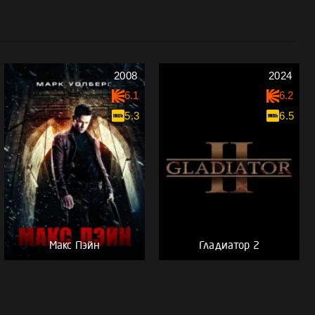
2008
2024
6.1
6.2
5.3
6.5
Макс Пэйн
Гладиатор 2