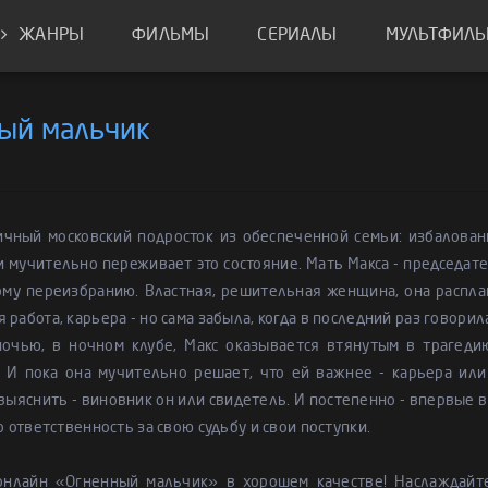
ЖАНРЫ
ФИЛЬМЫ
СЕРИАЛЫ
МУЛЬТФИЛ
ый мальчик
ичный московский подросток из обеспеченной семьи: избалован
и мучительно переживает это состояние. Мать Макса - председате
му переизбранию. Властная, решительная женщина, она расплан
 работа, карьера - но сама забыла, когда в последний раз говорил
очью, в ночном клубе, Макс оказывается втянутым в трагедию
. И пока она мучительно решает, что ей важнее - карьера или
выяснить - виновник он или свидетель. И постепенно - впервые в 
го ответственность за свою судьбу и свои поступки.
онлайн «Огненный мальчик» в хорошем качестве! Наслаждай