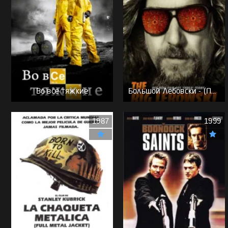
Во все тяжкие
Большой Лебовски - (Перевод Гоблина)
1987
1999