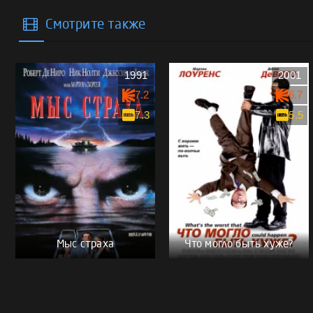
Смотрите также
1991
2001
7.2
6.7
7.3
5.5
Мыс страха
Что могло быть хуже?