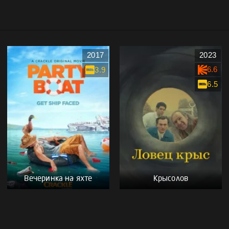
2017
2023
6.6
3.9
6.5
Вечеринка на яхте
Крысолов