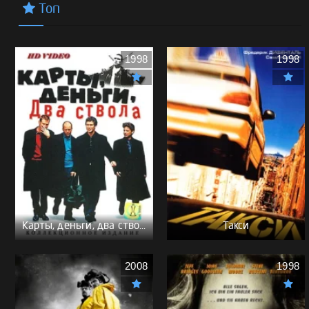
Топ
1998
1998
Карты, деньги, два ствола - (Перевод Гоблина)
Такси
2008
1998