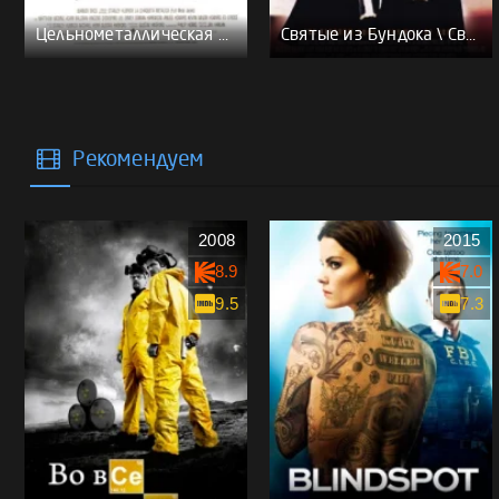
Цельнометаллическая оболочка - (Перевод Гоблина)
Святые из Бундока \ Святые из трущоб - (Перевод Гоблина)
Рекомендуем
2008
2015
8.9
7.0
9.5
7.3