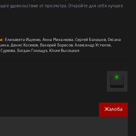
ящее удовольствие от просмотра. Откройте для себя лучшее
ы:
Елизавета Ищенко
,
Анна Михалкова
,
Сергей Балашов
,
Оксана
шина
,
Денис Косиков
,
Валерий Борисов
,
Александр Устюгов
,
 Суркова
,
Богдан Голощук
,
Юлия Высоцкая
Жалоба