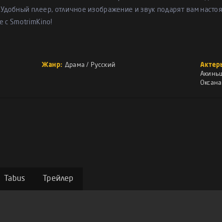
 Удобный плеер, отличное изображение и звук подарят вам насто
е с SmotrimKino!
Жанр:
Драма
/
Русский
Актер
Акинь
Оксана
Tabus
Трейлер