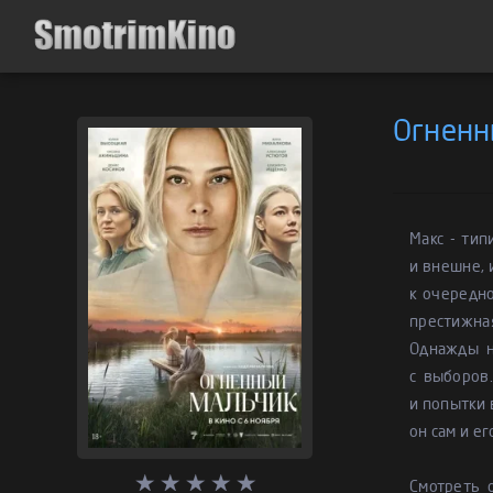
Огненн
Макс - тип
и внешне, 
к очередно
престижная
Однажды н
с выборов
и попытки 
он сам и е
Смотреть 