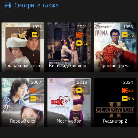
Смотрите также
1975
2021
1956
6.8
7
4.5
7.2
Прощальная песня
Вестсайдская история
Тропою грома
2007
2019
2024
7.6
6.2
4.4
6.4
6.5
Первый снег
Мост любви
Гладиатор 2