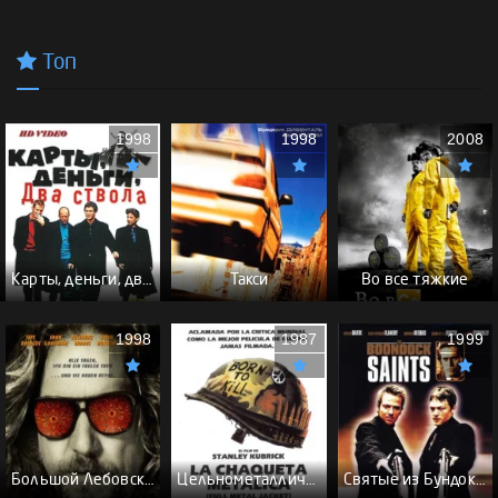
Топ
1998
1998
2008
Карты, деньги, два ствола - (Перевод Гоблина)
Такси
Во все тяжкие
1998
1987
1999
Большой Лебовски - (Перевод Гоблина)
Цельнометаллическая оболочка - (Перевод Гоблина)
Святые из Бундока \ Святые из трущоб - (Перевод Гоблина)