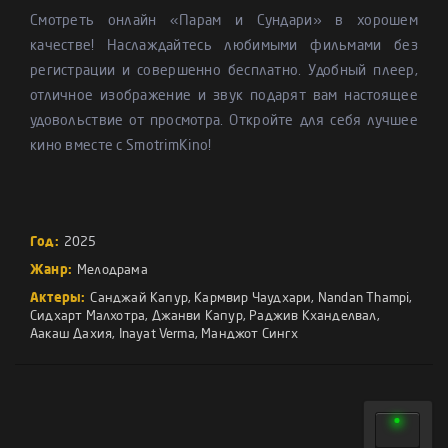
Смотреть онлайн «Парам и Сундари» в хорошем
качестве! Наслаждайтесь любимыми фильмами без
регистрации и совершенно бесплатно. Удобный плеер,
отличное изображение и звук подарят вам настоящее
удовольствие от просмотра. Откройте для себя лучшее
кино вместе с SmotrimKino!
Год:
2025
Жанр:
Мелодрама
Актеры:
Санджай Капур
,
Кармвир Чаудхари
,
Nandan Thampi
,
Сидхарт Малхотра
,
Джанви Капур
,
Раджив Кханделвал
,
Аакаш Дахия
,
Inayat Verma
,
Манджот Сингх