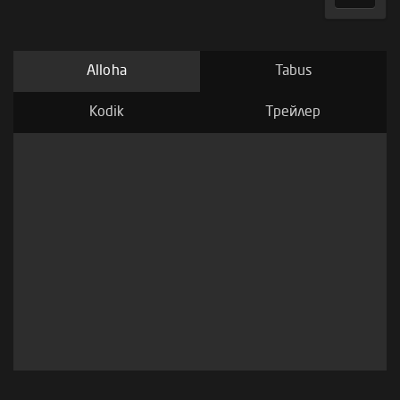
Alloha
Tabus
Kodik
Трейлер