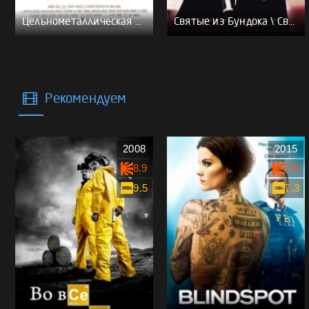
Цельнометаллическая оболочка - (Перевод Гоблина)
Святые из Бундока \ Святые из трущоб - (Перевод Гоблина)
Рекомендуем
2008
2015
8.9
7.0
9.5
7.3