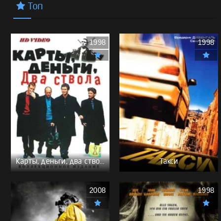
Топ
1998
1998
Карты, деньги, два ствола - (Перевод Гоблина)
Такси
2008
1998