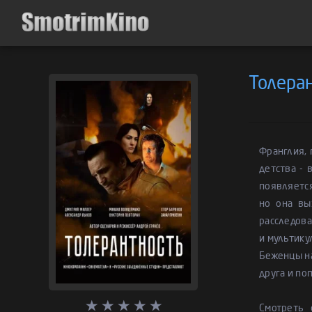
Толера
Франглия, 
детства - 
появляется
но она вы
расследов
и мультику
Беженцы на
друга и по
Смотреть 