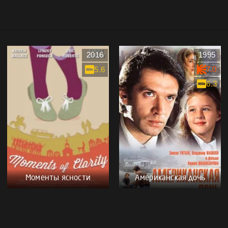
2016
1995
7.0
5.6
6.3
Моменты ясности
Американская дочь