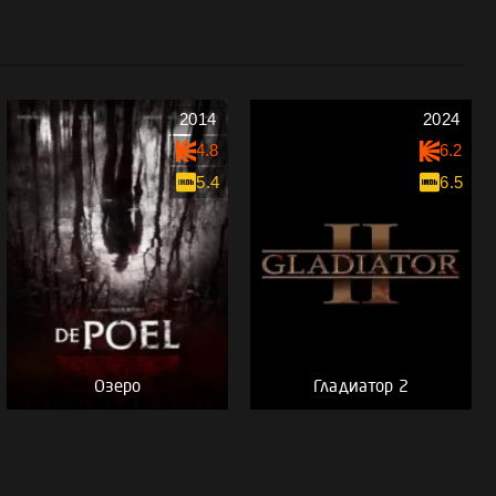
2014
2024
4.8
6.2
5.4
6.5
Озеро
Гладиатор 2