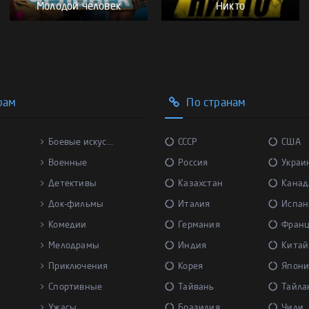
Молодой человек
Никто
рам
По странам
Боевые искус...
СССР
США
Военные
Россия
Украи
Детективы
Казахстан
Канад
Док-фильмы
Италия
Испан
Комедии
Германия
Фран
Мелодрамы
Индия
Китай
Приключения
Корея
Япони
Спортивные
Тайвань
Тайла
Ужасы
Бразилия
Чили