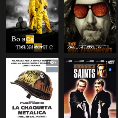
Во все тяжкие
Большой Лебовски - (Перевод Гоблина)
1987
1999