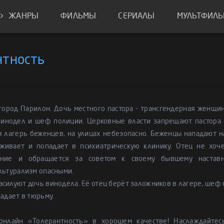
ЖАНРЫ
ФИЛЬМЫ
СЕРИАЛЫ
МУЛЬТФИЛ
нтность
город Парилон. Дочь местного пастора - трансгендерная женщин
винодел и шеф полиции. Церковные власти запрещают пастора в
 лагерь беженцев, на улицах небезопасно. Беженцы нападают на
живает и попадает в психиатрическую клинику. Отец не хоч
ание и обращается за советом к своему бывшему наставн
льтурализм опасными.
силуют дочь винодела. Её отец берёт заложников в лагере, шеф
падает в тюрьму.
онлайн «Толерантность» в хорошем качестве! Наслаждайте