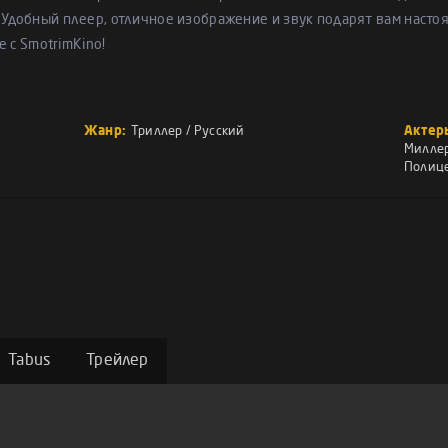
 Удобный плеер, отличное изображение и звук подарят вам насто
е с SmotrimKino!
Жанр:
Триллер
/
Русский
Актер
Милле
Полиц
Tabus
Трейлер