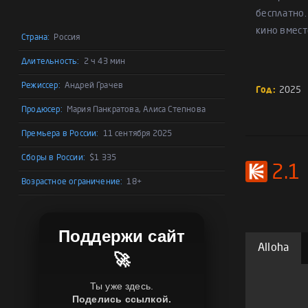
бесплатно.
кино вмест
Страна:
Россия
Длительность:
2 ч 43 мин
Режиссер:
Андрей Грачев
Год:
2025
Продюсер:
Мария Панкратова, Алиса Степнова
Премьера в России:
11 сентября 2025
Сборы в России:
$1 335
2.1
Возрастное ограничение:
18+
Поддержи сайт
Alloha
🚀
Ты уже здесь.
Поделись ссылкой.