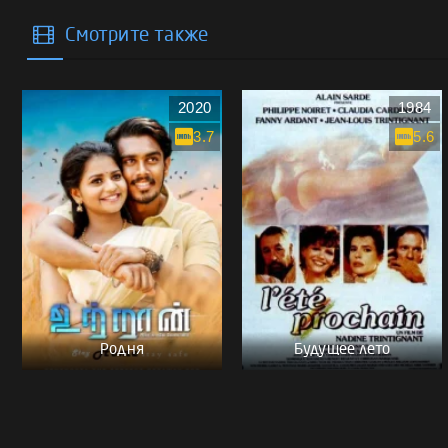
Смотрите также
2020
1984
3.7
5.6
Родня
Будущее лето