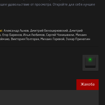
ящее удовольствие от просмотра. Откройте для себя лучшее
ы:
Александр Лыков
,
Дмитрий Белоцерковский
,
Дмитрий
р
,
Егор Баринов
,
Илья Любимов
,
Сергей Чонишвили
,
Михаил
еймако
,
Виктория Полторак
,
Михаил Горевой
,
Захар Прилепин
Жалоба