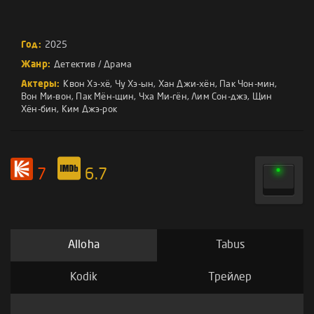
Год:
2025
Жанр:
Детектив
/
Драма
Актеры:
Квон Хэ-хё
,
Чу Хэ-ын
,
Хан Джи-хён
,
Пак Чон-мин
,
Вон Ми-вон
,
Пак Мён-щин
,
Чха Ми-гён
,
Лим Сон-джэ
,
Щин
Хён-бин
,
Ким Джэ-рок
7
6.7
Alloha
Tabus
Kodik
Трейлер