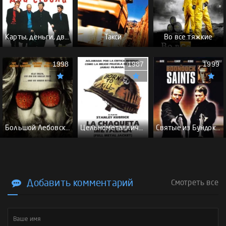
Карты, деньги, два ствола - (Перевод Гоблина)
Такси
Во все тяжкие
1998
1987
1999
Большой Лебовски - (Перевод Гоблина)
Цельнометаллическая оболочка - (Перевод Гоблина)
Святые из Бундока \ Святые из трущоб - (Перевод Гоблина)
Добавить комментарий
Смотреть все