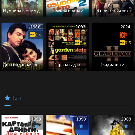
Мужчина в моём доме
Голубая волна 2
В поисках Агнес
1966
2003
2024
7.2
6.2
6.4
7.4
6.5
Долгожданная весна
Страна садов
Гладиатор 2
Топ
1998
1998
2008