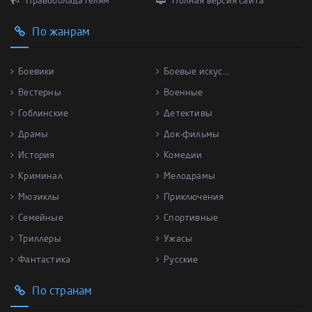
Правообладателям
Полная версия сайта
По жанрам
Боевики
Боевые искус...
Вестерны
Военные
Гоблинские
Детективы
Драмы
Док-фильмы
История
Комедии
Криминал
Мелодрамы
Мюзиклы
Приключения
Семейные
Спортивные
Триллеры
Ужасы
Фантастика
Русские
По странам