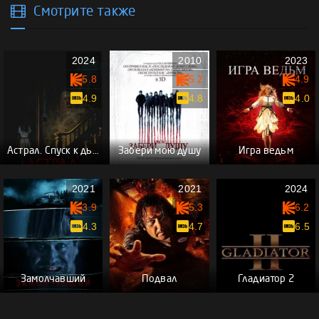
Смотрите также
2024
2010
2023
5.8
5.2
4.9
4.9
4.8
4.0
Астрал. Спуск к дьяволу
Забери мою душу
Игра ведьм
2021
2021
2024
3.9
5.3
6.2
4.3
4.7
6.5
Замолчавший
Подвал
Гладиатор 2