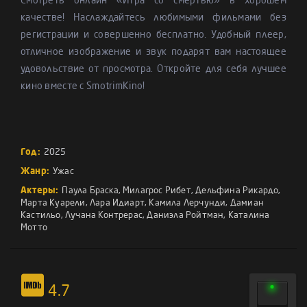
Смотреть онлайн «Игра со смертью» в хорошем
качестве! Наслаждайтесь любимыми фильмами без
регистрации и совершенно бесплатно. Удобный плеер,
отличное изображение и звук подарят вам настоящее
удовольствие от просмотра. Откройте для себя лучшее
кино вместе с SmotrimKino!
Год:
2025
Жанр:
Ужас
Актеры:
Паула Браска
,
Милагрос Рибет
,
Дельфина Рикардо
,
Марта Куарели
,
Лара Идиарт
,
Камила Лерчунди
,
Дамиан
Кастильо
,
Лучана Контрерас
,
Даниэла Ройтман
,
Каталина
Мотто
4.7