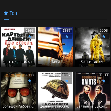
Топ
1998
1998
2008
Карты, деньги, два ствола - (Перевод Гоблина)
Такси
Во все тяжкие
1998
1987
1999
Большой Лебовски - (Перевод Гоблина)
Цельнометаллическая оболочка - (Перевод Гоблина)
Святые из Бундока \ Святые из трущоб - (Перевод Гоблина)