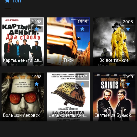
Топ
1998
1998
2008
Карты, деньги, два ствола - (Перевод Гоблина)
Такси
Во все тяжкие
1998
1987
1999
Большой Лебовски - (Перевод Гоблина)
Цельнометаллическая оболочка - (Перевод Гоблина)
Святые из Бундока \ Святые из трущоб - (Перевод Гоблина)