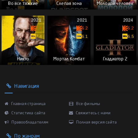
Во все тяжкие
Слепая зона
Молодой человек
2021
2021
2024
7.4
6.2
6.2
7.4
6.1
6.5
Никто
Мортал Комбат
Гладиатор 2
Навигация
Главная страница
Все фильмы
Статистика сайта
Свяжитесь с нами
Правообладателям
Полная версия сайта
По жанрам