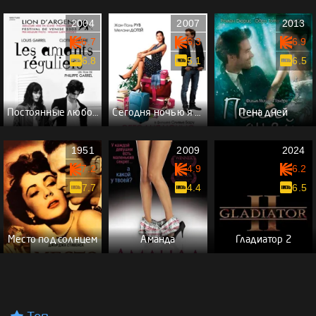
2004
2007
2013
6.7
6.3
6.9
6.8
5.1
6.5
Постоянные любовники
Сегодня ночью я сплю с тобой
Пена дней
1951
2009
2024
7.2
4.9
6.2
7.7
4.4
6.5
Место под солнцем
Аманда
Гладиатор 2