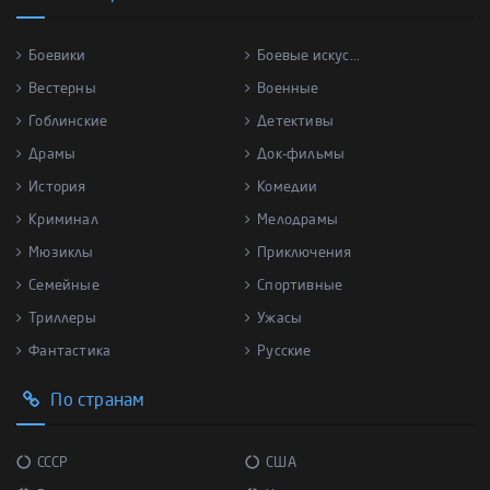
Боевики
Боевые искус...
Вестерны
Военные
Гоблинские
Детективы
Драмы
Док-фильмы
История
Комедии
Криминал
Мелодрамы
Мюзиклы
Приключения
Семейные
Спортивные
Триллеры
Ужасы
Фантастика
Русские
По странам
СССР
США