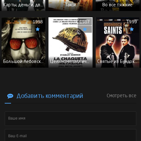
Карты, деньги, два ствола - (Перевод Гоблина)
Такси
Во все тяжкие
1998
1987
1999
Большой Лебовски - (Перевод Гоблина)
Цельнометаллическая оболочка - (Перевод Гоблина)
Святые из Бундока \ Святые из трущоб - (Перевод Гоблина)
Добавить комментарий
Смотреть все