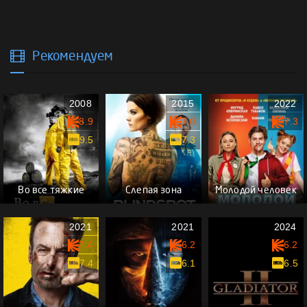
Рекомендуем
2008
2015
2022
8.9
7.0
7.3
9.5
7.3
Во все тяжкие
Слепая зона
Молодой человек
2021
2021
2024
7.4
6.2
6.2
7.4
6.1
6.5