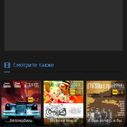
Смотрите также
1977
2013
2014
6.6
7.9
6.6
6.2
Автомобиль
Во веки веков
И был вечер, и было утро