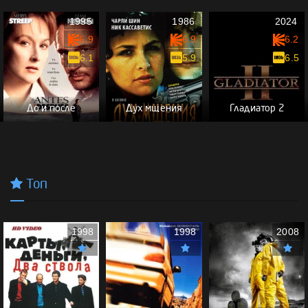
1995
1986
2024
6.9
6.9
6.2
6.1
5.9
6.5
До и после
Дух мщения
Гладиатор 2
Топ
1998
1998
2008