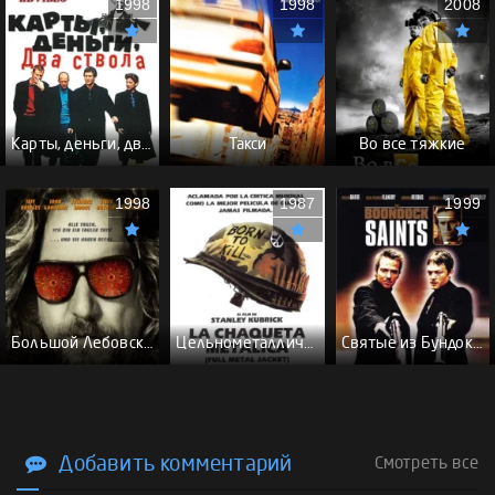
1998
1998
2008
Карты, деньги, два ствола - (Перевод Гоблина)
Такси
Во все тяжкие
1998
1987
1999
Большой Лебовски - (Перевод Гоблина)
Цельнометаллическая оболочка - (Перевод Гоблина)
Святые из Бундока \ Святые из трущоб - (Перевод Гоблина)
Добавить комментарий
Смотреть все