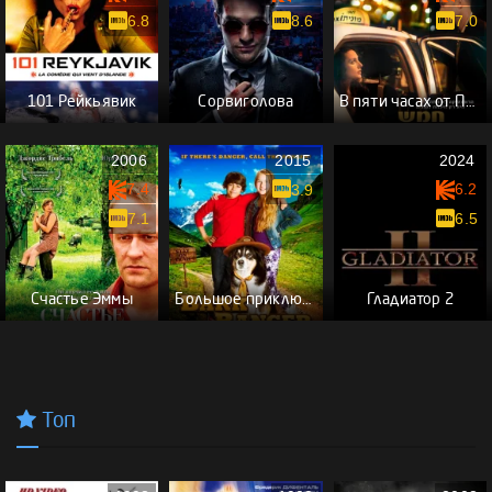
6.8
8.6
7.0
101 Рейкьявик
Сорвиголова
В пяти часах от Парижа
2006
2015
2024
7.4
6.2
3.9
7.1
6.5
Счастье Эммы
Большое приключение Рейнджера
Гладиатор 2
Топ