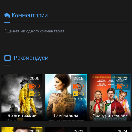
Комментарии
Еще нет ни одного комментария!
Рекомендуем
2008
2015
2022
8.9
7.0
7.3
9.5
7.3
Во все тяжкие
Слепая зона
Молодой человек
2021
2021
2024