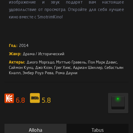
изображение и звук подарят вам настоящее
удовольствие от просмотра. Откройте для себя лучшее
кино вместе с SmotrimKino!
Год:
2014
Жанр:
Драма
/
Исторический
Актеры:
Диого Моргадо
,
Мэттью Гравель
,
Пол Марк Дэвис
,
Саймон Кунц
,
Джо Коэн
,
Грег Хикс
,
Адриан Шиллер
,
Себастьян
Кнапп
,
Эмбер Роуз Рева
,
Рома Дауни
6.8
5.8
Alloha
Tabus