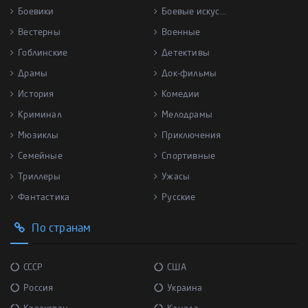
Боевики
Боевые искус...
Вестерны
Военные
Гоблинские
Детективы
Драмы
Док-фильмы
История
Комедии
Криминал
Мелодрамы
Мюзиклы
Приключения
Семейные
Спортивные
Триллеры
Ужасы
Фантастика
Русские
По странам
СССР
США
Россия
Украина