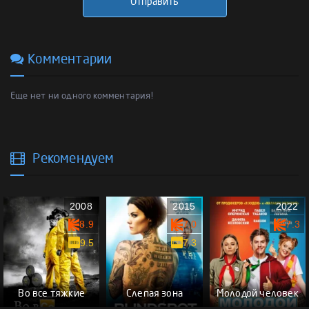
Отправить
Комментарии
Еще нет ни одного комментария!
Рекомендуем
2008
2015
2022
8.9
7.0
7.3
9.5
7.3
Во все тяжкие
Слепая зона
Молодой человек