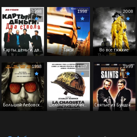
1998
1998
2008
Карты, деньги, два ствола - (Перевод Гоблина)
Такси
Во все тяжкие
1998
1987
1999
Большой Лебовски - (Перевод Гоблина)
Цельнометаллическая оболочка - (Перевод Гоблина)
Святые из Бундока \ Святые из трущоб - (Перевод Гоблина)