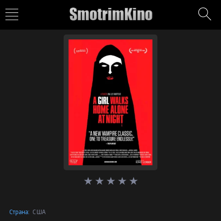
Страна:
США