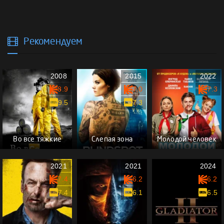
Рекомендуем
2008
2015
2022
8.9
7.0
7.3
9.5
7.3
Во все тяжкие
Слепая зона
Молодой человек
2021
2021
2024
7.4
6.2
6.2
7.4
6.1
6.5