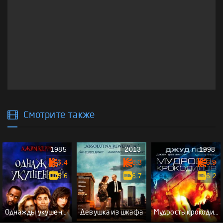
Смотрите также
1985
2013
1998
6.4
6.3
6.9
5.6
6.7
6.2
Однажды укушенный
Девушка из шкафа
Мудрость крокодилов