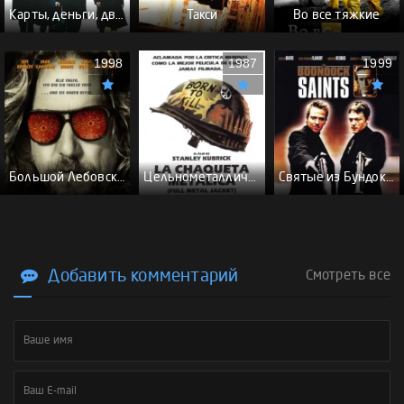
Карты, деньги, два ствола - (Перевод Гоблина)
Такси
Во все тяжкие
1998
1987
1999
Большой Лебовски - (Перевод Гоблина)
Цельнометаллическая оболочка - (Перевод Гоблина)
Святые из Бундока \ Святые из трущоб - (Перевод Гоблина)
Добавить комментарий
Смотреть все