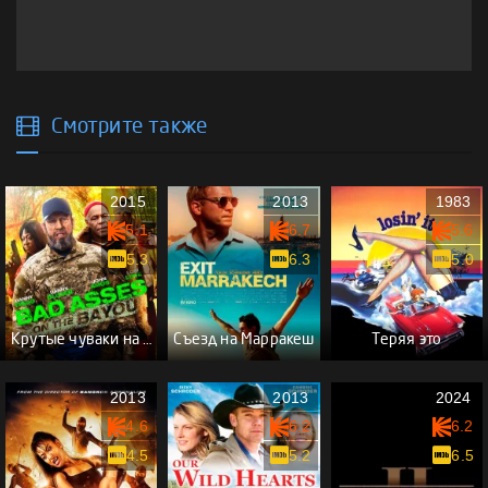
Смотрите также
2015
2013
1983
5.1
6.7
5.6
5.3
6.3
5.0
Крутые чуваки на Байю
Съезд на Марракеш
Теряя это
2013
2013
2024
4.6
6.2
6.2
4.5
5.2
6.5