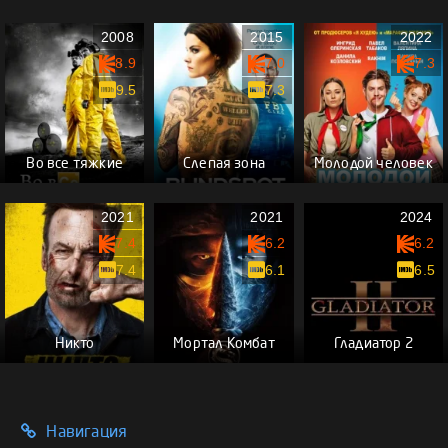
2008
2015
2022
8.9
7.0
7.3
9.5
7.3
Во все тяжкие
Слепая зона
Молодой человек
2021
2021
2024
7.4
6.2
6.2
7.4
6.1
6.5
Никто
Мортал Комбат
Гладиатор 2
Навигация