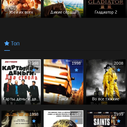
Убей их всех
Дикие сердца
Гладиатор 2
Топ
1998
1998
2008
Карты, деньги, два ствола - (Перевод Гоблина)
Такси
Во все тяжкие
1998
1987
1999