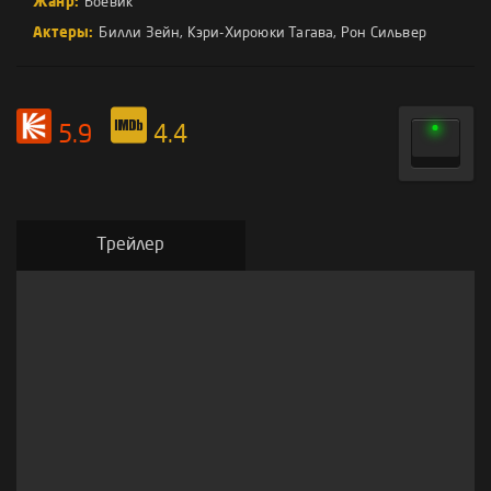
Жанр:
Боевик
Актеры:
Билли Зейн
,
Кэри-Хироюки Тагава
,
Рон Сильвер
5.9
4.4
Трейлер