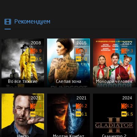
Рекомендуем
2008
2015
2022
8.9
7.0
7.3
9.5
7.3
Во все тяжкие
Слепая зона
Молодой человек
2021
2021
2024
7.4
6.2
6.2
7.4
6.1
6.5
Никто
Мортал Комбат
Гладиатор 2