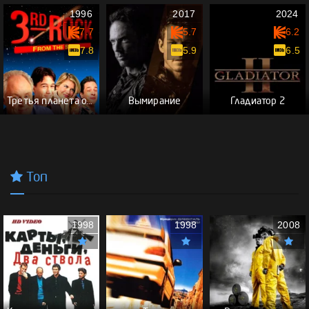
1996
2017
2024
7.7
5.7
6.2
7.8
5.9
6.5
Третья планета от Солнца
Вымирание
Гладиатор 2
Топ
1998
1998
2008