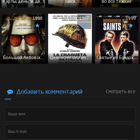
Карты, деньги, два ствола - (Перевод Гоблина)
Такси
Во все тяжкие
1998
1987
1999
Большой Лебовски - (Перевод Гоблина)
Цельнометаллическая оболочка - (Перевод Гоблина)
Святые из Бундока \ Святые из трущоб - (Перевод Гоблина)
Добавить комментарий
Смотреть все