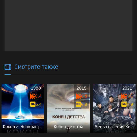
Смотрите также
1988
2015
2021
6.4
6.8
4.6
5.4
6.8
4.9
Кокон 2: Возвращение
Конец детства
День спасения Земли