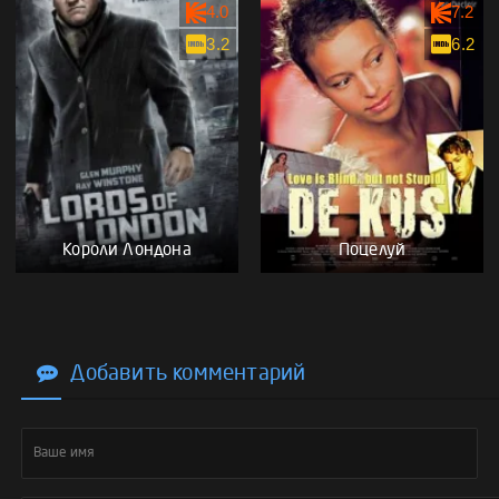
4.0
7.2
3.2
6.2
Короли Лондона
Поцелуй
Добавить комментарий