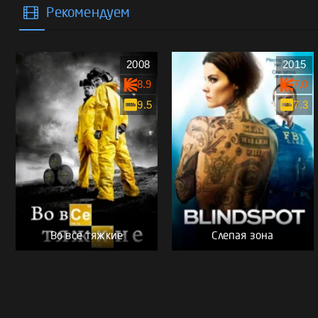
Рекомендуем
2008
2015
8.9
7.0
9.5
7.3
Во все тяжкие
Слепая зона