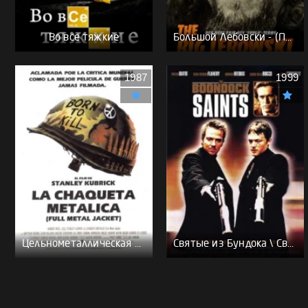
Во все тяжкие
Большой Лебовски - (Перевод Гоблина)
1987
1999
Цельнометаллическая оболочка - (Перевод Гоблина)
Святые из Бундока \ Святые из трущоб - (Перевод Гоблина)