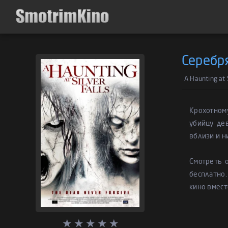
Серебр
A Haunting at S
Крохотном
убийцу де
вблизи и н
Смотреть 
бесплатно.
кино вмест