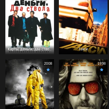
Карты, деньги, два ствола - (Перевод Гоблина)
Такси
2008
1998