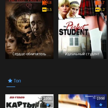
4.8
4.7
3.5
4.2
Сердце-обличитель
Идеальный студент
Топ
1998
1998