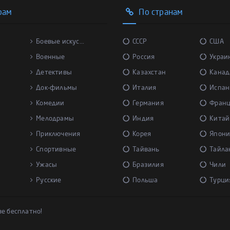
рам
По странам
Боевые искус...
СССР
США
Военные
Россия
Украи
Детективы
Казахстан
Канад
Док-фильмы
Италия
Испан
Комедии
Германия
Фран
Мелодрамы
Индия
Китай
Приключения
Корея
Япони
Спортивные
Тайвань
Тайла
Ужасы
Бразилия
Чили
Русские
Польша
Турци
ве бесплатно!