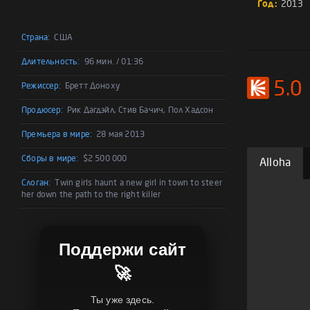
Год:
2013
Страна:
США
Длительность:
96 мин. / 01:36
5.0
Режиссер:
Бретт Доноху
Продюсер:
Рик Дагдэйл, Стив Бачич, Пол Хадсон
Премьера в мире:
28 мая 2013
Сборы в мире:
$2 500 000
Alloha
Слоган:
Twin girls haunt a new girl in town to steer
her down the path to the right killer
Поддержи сайт
🚀
Ты уже здесь.