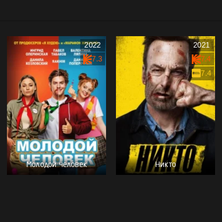
2022
2021
7.3
7.4
7.4
Молодой человек
Никто