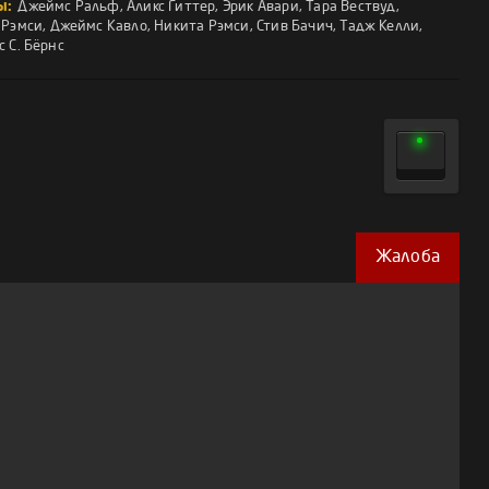
ы:
Джеймс Ральф
,
Аликс Гиттер
,
Эрик Авари
,
Тара Вествуд
,
 Рэмси
,
Джеймс Кавло
,
Никита Рэмси
,
Стив Бачич
,
Тадж Келли
,
 С. Бёрнс
Жалоба