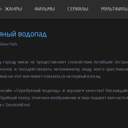
ЖАНРЫ
ФИЛЬМЫ
СЕРИАЛЫ
МУЛЬТФИЛ
яный водопад
ilver Falls
у городу никак не предоставляют спокойствия погибшие сёстр
вчонок и посодействовать неповинному люду, коего арестовал
икак не этот кем может показаться на первый взгляд.
онлайн «Серебряный водопад» в хорошем качестве! Наслажда
 Удобный плеер, отличное изображение и звук подарят вам насто
е с SmotrimKino!