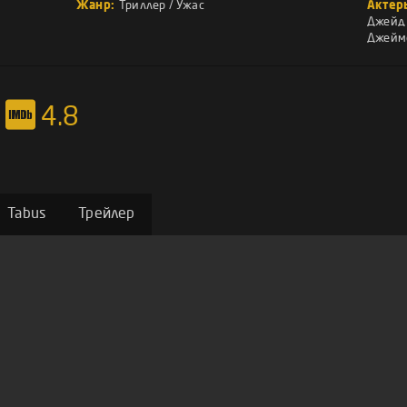
Жанр:
Триллер
/
Ужас
Актер
Джейд
Джеймс
4.8
Tabus
Трейлер