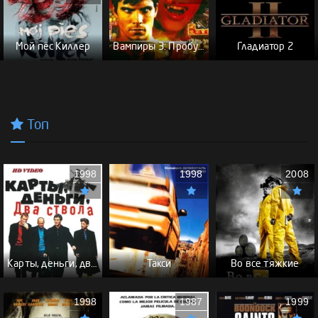
Мой пёс Киллер
Вампиры 3: Пробуждение зла
Гладиатор 2
Топ
1998
1998
2008
Карты, деньги, два ствола - (Перевод Гоблина)
Такси
Во все тяжкие
1998
1987
1999