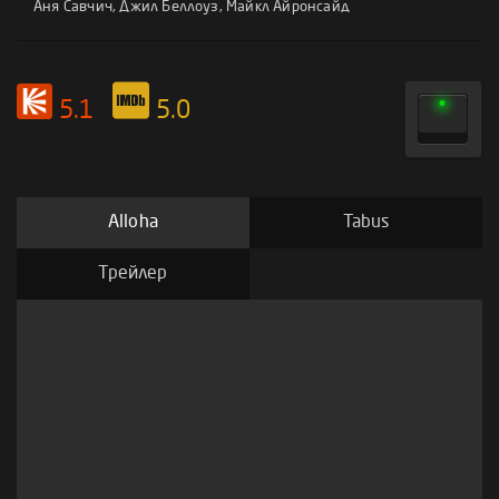
Аня Савчич
,
Джил Беллоуз
,
Майкл Айронсайд
5.1
5.0
Alloha
Tabus
Трейлер