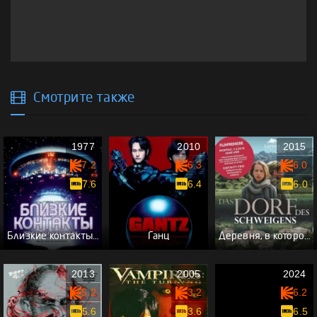
Смотрите также
1977
2010
2015
7.2
6.3
6.0
7.6
6.4
6.0
Близкие контакты третьей степени
Ганц
Деревня, в которой все молчали
2013
2005
2024
5.2
3.2
6.2
5.6
3.6
6.5