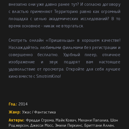
внезапно они уже давно ранее тут? И согласно договору
с властью применяют Территорию равно как огромный
площадка с целью академических исследований? В то
время основное - никак не вторгаться.
Смотреть онлайн «Пришельцы» в хорошем качестве!
Наслаждайтесь любимыми фильмами без регистрации и
совершенно бесплатно. Удобный плеер, отличное
изображение и звук подарят вам настоящее
удовольствие от просмотра. Откройте для себя лучшее
кино вместе с SmotrimKino!
Год:
2014
Жанр:
Ужас
/
Фантастика
Актеры:
Фредди Строма
,
Майк Ковач
,
Мелани Папалиа
,
Шон
Роджерсон
,
Джесси Мосс
,
Эмили Перкинс
,
Бриттани Аллен
,