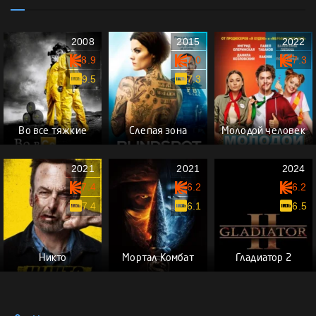
2008
2015
2022
8.9
7.0
7.3
9.5
7.3
Во все тяжкие
Слепая зона
Молодой человек
2021
2021
2024
7.4
6.2
6.2
7.4
6.1
6.5
Никто
Мортал Комбат
Гладиатор 2