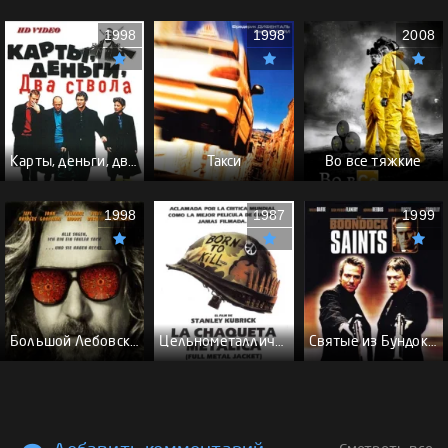
1998
1998
2008
Карты, деньги, два ствола - (Перевод Гоблина)
Такси
Во все тяжкие
1998
1987
1999
Большой Лебовски - (Перевод Гоблина)
Цельнометаллическая оболочка - (Перевод Гоблина)
Святые из Бундока \ Святые из трущоб - (Перевод Гоблина)