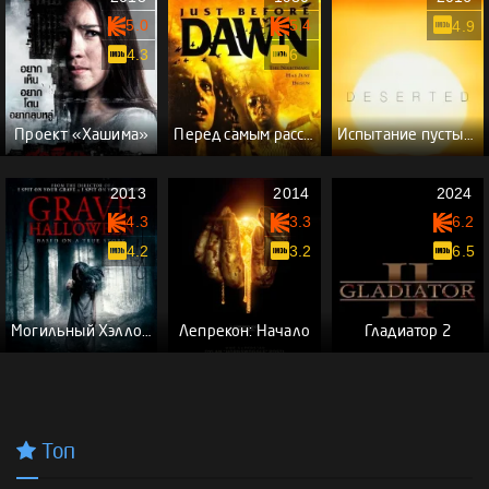
5.0
5.4
4.9
4.3
6
Проект «Хашима»
Перед самым рассветом
Испытание пустыней
2013
2014
2024
4.3
3.3
6.2
4.2
3.2
6.5
Могильный Хэллоуин
Лепрекон: Начало
Гладиатор 2
Топ