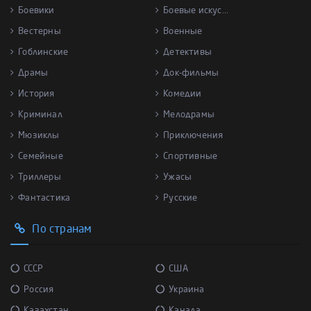
Боевики
Боевые искус...
Вестерны
Военные
Гоблинские
Детективы
Драмы
Док-фильмы
История
Комедии
Криминал
Мелодрамы
Мюзиклы
Приключения
Семейные
Спортивные
Триллеры
Ужасы
Фантастика
Русские
По странам
СССР
США
Россия
Украина
Казахстан
Канада