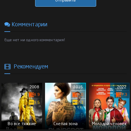
Отправить
Комментарии
Еще нет ни одного комментария!
Рекомендуем
2008
2015
2022
8.9
7.0
7.3
9.5
7.3
Во все тяжкие
Слепая зона
Молодой человек