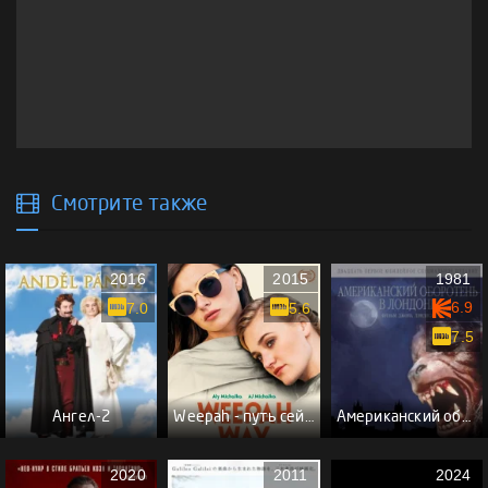
Смотрите также
2016
2015
1981
6.9
7.0
5.6
7.5
Ангел-2
Weepah - путь сейчас
Американский оборотень в Лондоне
2020
2011
2024