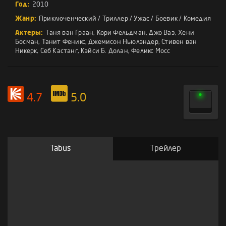
Год:
2010
Жанр:
Приключенческий
/
Триллер
/
Ужас
/
Боевик
/
Комедия
Актеры:
Таня ван Граан
,
Кори Фельдман
,
Джо Ваз
,
Хени
Босман
,
Танит Феникс
,
Джемисон Ньюлэндер
,
Стивен ван
Никерк
,
Себ Кастанг
,
Кэйси Б. Долан
,
Феликс Мосс
4.7
5.0
Tabus
Трейлер