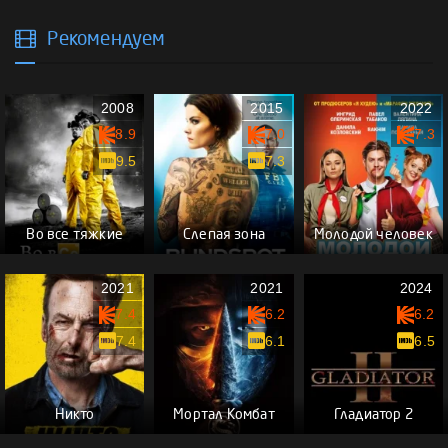
Рекомендуем
2008
2015
2022
8.9
7.0
7.3
9.5
7.3
Во все тяжкие
Слепая зона
Молодой человек
2021
2021
2024
7.4
6.2
6.2
7.4
6.1
6.5
Никто
Мортал Комбат
Гладиатор 2