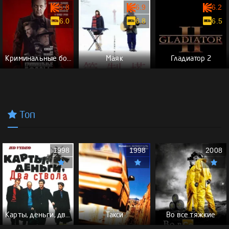
5.8
6.9
6.2
6.0
6.8
6.5
Криминальные боссы
Маяк
Гладиатор 2
Топ
1998
1998
2008
Карты, деньги, два ствола - (Перевод Гоблина)
Такси
Во все тяжкие