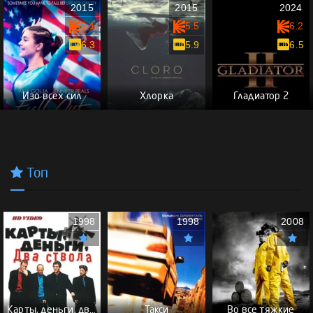
2015
2015
2024
6.1
5.5
6.2
6.3
5.9
6.5
Изо всех сил
Хлорка
Гладиатор 2
Топ
1998
1998
2008
Карты, деньги, два ствола - (Перевод Гоблина)
Такси
Во все тяжкие