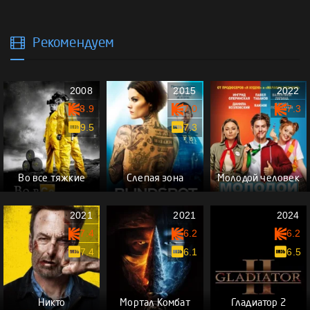
Рекомендуем
2008
2015
2022
8.9
7.0
7.3
9.5
7.3
Во все тяжкие
Слепая зона
Молодой человек
2021
2021
2024
7.4
6.2
6.2
7.4
6.1
6.5
Никто
Мортал Комбат
Гладиатор 2