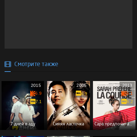
Смотрите также
2015
2005
2013
6.9
6.1
6.9
7.1
6.2
7 дней в аду
Синяя ласточка
Сара предпочитает бегать