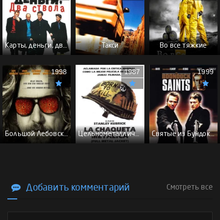
Карты, деньги, два ствола - (Перевод Гоблина)
Такси
Во все тяжкие
1998
1987
1999
Большой Лебовски - (Перевод Гоблина)
Цельнометаллическая оболочка - (Перевод Гоблина)
Святые из Бундока \ Святые из трущоб - (Перевод Гоблина)
Добавить комментарий
Смотреть все