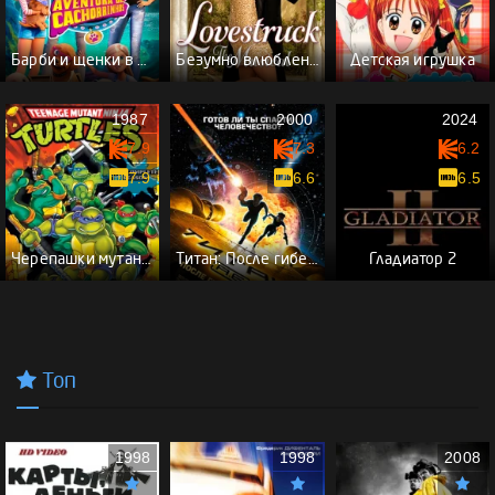
Барби и щенки в поисках сокровищ
Безумно влюбленный: Мюзикл
Детская игрушка
1987
2000
2024
7.9
7.3
6.2
7.9
6.6
6.5
Черепашки мутанты ниндзя
Титан: После гибели Земли
Гладиатор 2
Топ
1998
1998
2008