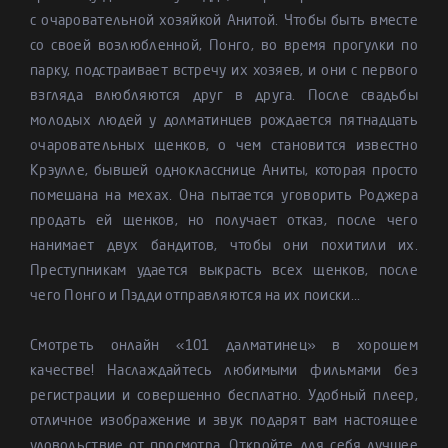
с очаровательной хозяйкой Анитой. Чтобы быть вместе
со своей возлюбленной, Понго, во время прогулки по
парку, подстраивает встречу их хозяев, и они с первого
взгляда влюбляются друг в друга. После свадьбы
молодых людей у долматинцев рождается пятнадцать
очаровательных щенков, о чем становится известно
Крэулле, бывшей однокласснице Аниты, которая просто
помешана на мехах. Она пытается уговорить Роджера
продать ей щенков, но получает отказ, после чего
нанимает двух бандитов, чтобы они похитили их.
Преступникам удается выкрасть всех щенков, после
чего Понго и Пэдди отправляются на их поиски...
Смотреть онлайн «101 далматинец» в хорошем
качестве! Наслаждайтесь любимыми фильмами без
регистрации и совершенно бесплатно. Удобный плеер,
отличное изображение и звук подарят вам настоящее
удовольствие от просмотра. Откройте для себя лучшее