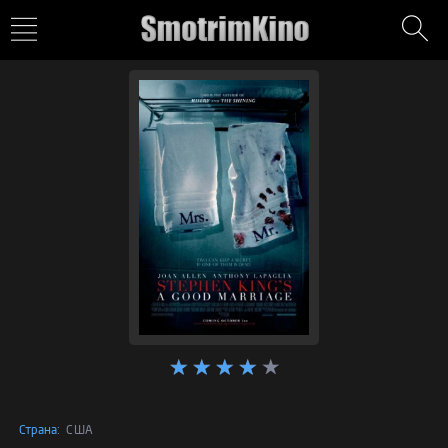
Страна:
США