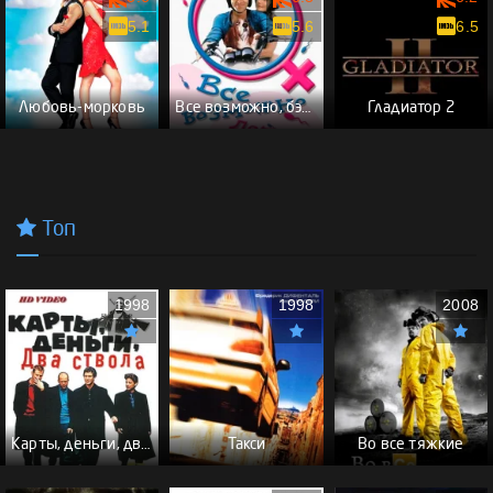
5.1
5.6
6.5
Любовь-морковь
Все возможно, бэби!
Гладиатор 2
Топ
1998
1998
2008
Карты, деньги, два ствола - (Перевод Гоблина)
Такси
Во все тяжкие