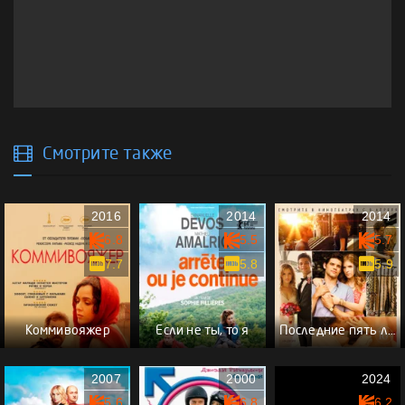
Смотрите также
2016
2014
2014
6.8
5.5
5.7
7.7
5.8
5.9
Коммивояжер
Если не ты, то я
Последние пять лет
2007
2000
2024
5.6
6.8
6.2