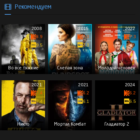
Рекомендуем
2008
2015
2022
8.9
7.0
7.3
9.5
7.3
Во все тяжкие
Слепая зона
Молодой человек
2021
2021
2024
7.4
6.2
6.2
7.4
6.1
6.5
Никто
Мортал Комбат
Гладиатор 2