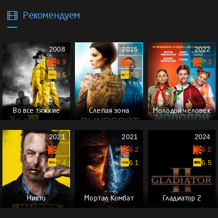
Рекомендуем
2008
2015
2022
8.9
7.0
7.3
9.5
7.3
Во все тяжкие
Слепая зона
Молодой человек
2021
2021
2024
7.4
6.2
6.2
7.4
6.1
6.5
Никто
Мортал Комбат
Гладиатор 2