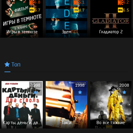
6.8
5.1
6.2
5.7
4.7
6.5
Игры в темноте
Эдем
Гладиатор 2
Топ
1998
1998
2008
Карты, деньги, два ствола - (Перевод Гоблина)
Такси
Во все тяжкие