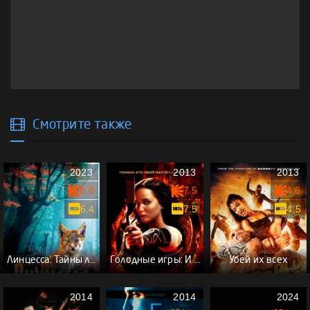
Смотрите также
2023
2013
2013
8.0
7.5
4.6
6.4
7.5
4.5
Линцесса. Тайны леса
Голодные игры: И вспыхнет пламя
Убей их всех
2014
2014
2024