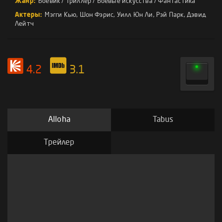
Жанр:
Боевик
/
Триллер
/
Боевые искусства
/
Фантастика
Актеры:
Мэгги Кью
,
Шон Фэрис
,
Уилл Юн Ли
,
Рэй Парк
,
Дэвид
Лейтч
4.2
3.1
Alloha
Tabus
Трейлер