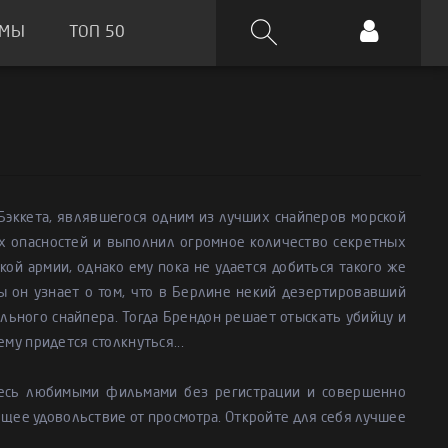
ЬМЫ
ТОП 50
 Бэккета, являвшегося одним из лучших снайперов морской
х опасностей и выполнил огромное количество секретных
ой армии, однако ему пока не удается добиться такого же
ы он узнает о том, что в Берлине некий дезертировавший
ального снайпера. Тогда Брендон решает отыскать убийцу и
ему придется столкнуться...
тесь любимыми фильмами без регистрации и совершенно
ящее удовольствие от просмотра. Откройте для себя лучшее