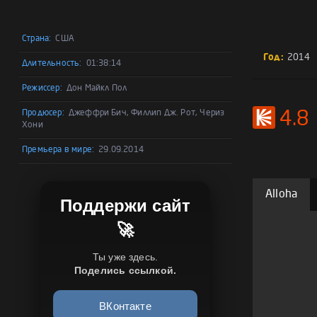
Страна:
США
Год:
2014
Длительность:
01:38:14
Режиссер:
Дон Майкл Пол
Продюсер:
Джеффри Бич, Филлип Дж. Рот, Чериз
4.8
Хони
Премьера в мире:
29.09.2014
Alloha
Поддержи сайт
🚀
Ты уже здесь.
Поделись ссылкой.
ВКонтакте