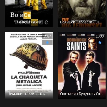
Во все тяжкие
Большой Лебовски - (Перевод Гоблина)
1987
1999
Цельнометаллическая оболочка - (Перевод Гоблина)
Святые из Бундока \ Святые из трущоб - (Перевод Гоблина)