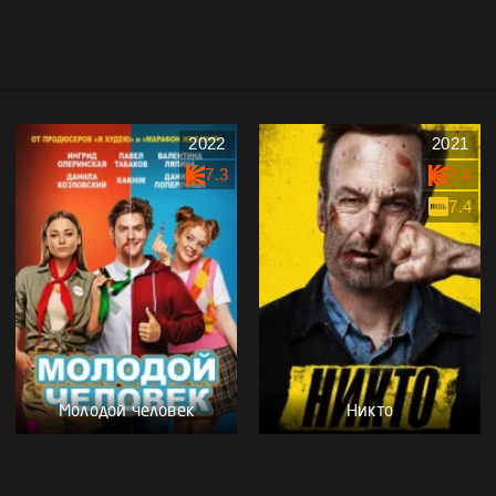
2022
2021
7.3
7.4
7.4
Молодой человек
Никто