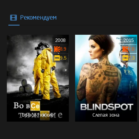
Рекомендуем
2008
2015
8.9
7.0
9.5
7.3
Во все тяжкие
Слепая зона