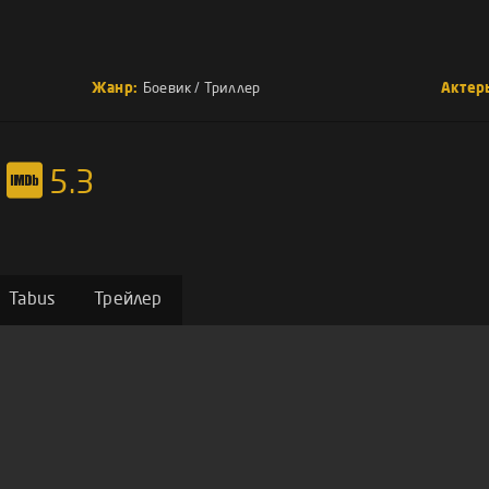
Жанр:
Боевик
/
Триллер
Актер
5.3
Tabus
Трейлер