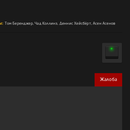
ы:
Том Беренджер
,
Чад Коллинз
,
Деннис Хейсбёрт
,
Асен Асенов
Жалоба