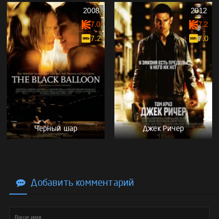
2008
2012
7.0
7.2
7.2
7.0
Черный шар
Джек Ричер
Добавить комментарий