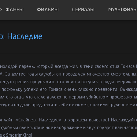
ЖАНРЫ
ФИЛЬМЫ
СЕРИАЛЫ
МУЛЬТФИЛ
р: Наследие
молодой парень, который всегда жил в тени своего отца Томаса
А. За долгие годы службы он преодолел множество смертельны
рендон решил продолжить его дело и вступил в ряды американск
 поскольку успехи его Томаса очень сложно превзойти. Однажд
ил его отца, что стало далеко не первым убийством профессион
ему, но он даже представить себе не может, с какими трудностями 
онлайн «Снайпер: Наследие» в хорошем качестве! Наслаждай
 Удобный плеер, отличное изображение и звук подарят вам насто
е с SmotrimKino!