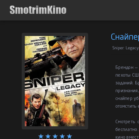
Снайпе
Sniper: Legacy
Брендон — 
пехоты СШ
заданий. Б
признания,
снайпер уб
отомстить 
Смотреть 
бесплатно.
кино вмест