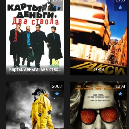
1998
1998
Карты, деньги, два ствола - (Перевод Гоблина)
Такси
2008
1998