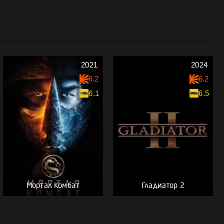
2021
2024
6.2
6.2
6.1
6.5
Мортал Комбат
Гладиатор 2