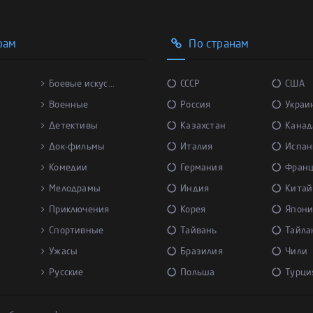
рам
По странам
Боевые искус...
СССР
США
Военные
Россия
Украи
Детективы
Казахстан
Канад
Док-фильмы
Италия
Испан
Комедии
Германия
Фран
Мелодрамы
Индия
Китай
Приключения
Корея
Япони
Спортивные
Тайвань
Тайла
Ужасы
Бразилия
Чили
Русские
Польша
Турци