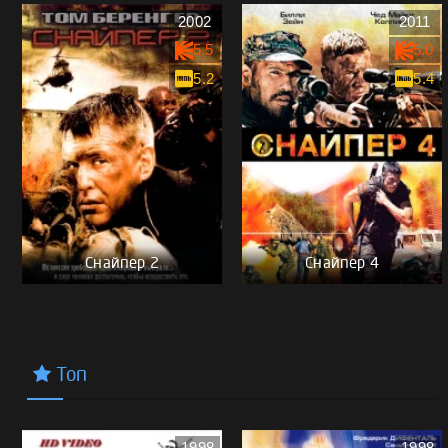
2002
2011
5.5
5.0
5.2
5.4
Снайпер 2
Снайпер 4
Топ