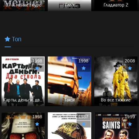
07-й меняет курс
Глаз
Гладиатор 2
Топ
1998
1998
2008
Карты, деньги, два ствола - (Перевод Гоблина)
Такси
Во все тяжкие
1998
1987
1999