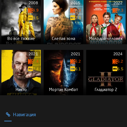
2008
2015
2022
8.9
7.0
7.3
9.5
7.3
Во все тяжкие
Слепая зона
Молодой человек
2021
2021
2024
7.4
6.2
6.2
7.4
6.1
6.5
Никто
Мортал Комбат
Гладиатор 2
Навигация