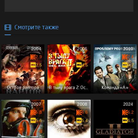
Смотрите также
2004
2006
2010
2.9
4.8
7.4
2.5
4.5
6.7
Остров раптора
В тылу врага 2: Ось зла
Команда «А»
2007
2008
2024
5.3
6.6
6.2
5.6
5.4
6.5