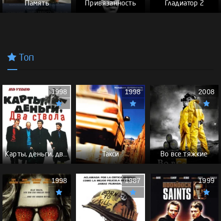
Память
Привязанность
Гладиатор 2
Топ
1998
1998
2008
Карты, деньги, два ствола - (Перевод Гоблина)
Такси
Во все тяжкие
1998
1987
1999