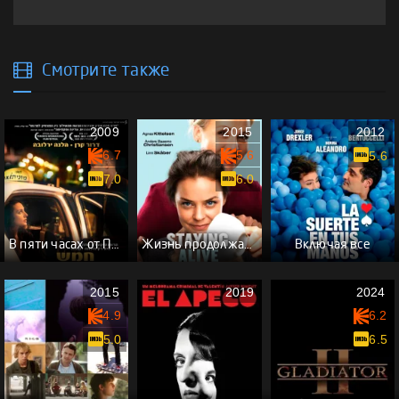
Смотрите также
2009
2015
2012
6.7
5.6
5.6
7.0
6.0
В пяти часах от Парижа
Жизнь продолжается
Включая все
2015
2019
2024
4.9
6.2
5.0
6.5