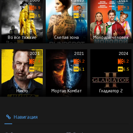
2008
2015
2022
8.9
7.0
7.3
9.5
7.3
Во все тяжкие
Слепая зона
Молодой человек
2021
2021
2024
7.4
6.2
6.2
7.4
6.1
6.5
Никто
Мортал Комбат
Гладиатор 2
Навигация