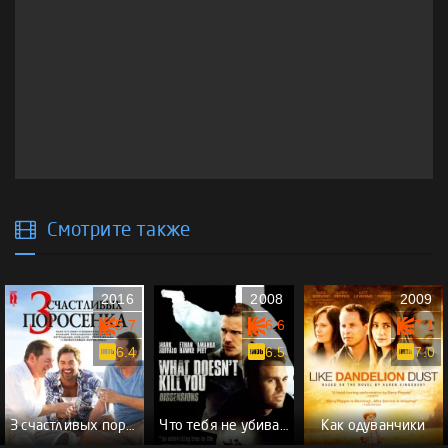
Смотрите также
2016
2008
2009
5.7
6.6
7.1
6.4
6.5
7.0
3 счастливых поросенка
Что тебя не убивает
Как одуванчики