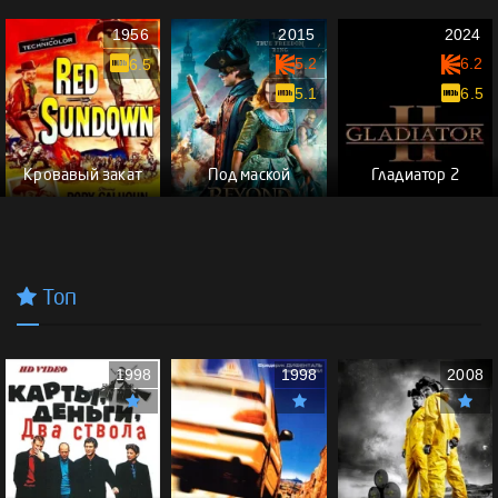
1956
2015
2024
5.2
6.2
6.5
5.1
6.5
Кровавый закат
Под маской
Гладиатор 2
Топ
1998
1998
2008