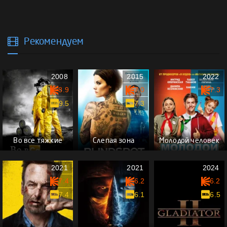
Рекомендуем
2008
2015
2022
8.9
7.0
7.3
9.5
7.3
Во все тяжкие
Слепая зона
Молодой человек
2021
2021
2024
7.4
6.2
6.2
7.4
6.1
6.5