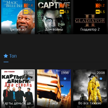
7.4
5.5
6.2
6.9
4.3
6.5
Третий акт
Дом войны
Гладиатор 2
Топ
1998
1998
2008
Карты, деньги, два ствола - (Перевод Гоблина)
Такси
Во все тяжкие