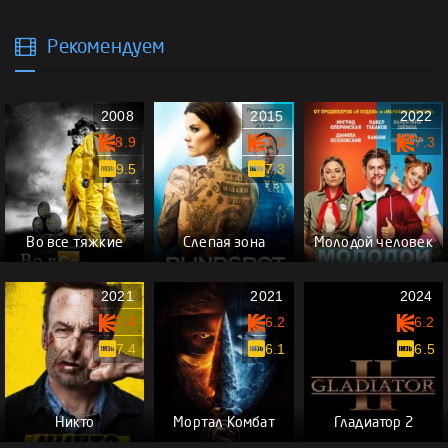
Рекомендуем
2008
2015
2022
8.9
7.0
7.3
9.5
7.3
Во все тяжкие
Слепая зона
Молодой человек
2021
2021
2024
7.4
6.2
6.2
7.4
6.1
6.5
Никто
Мортал Комбат
Гладиатор 2