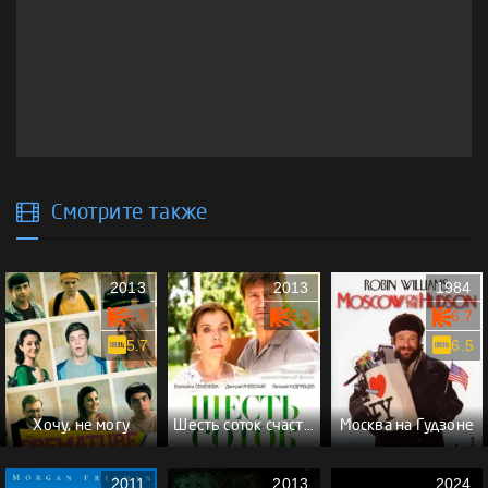
Смотрите также
2013
2013
1984
5.5
5.3
6.7
5.7
6.5
Хочу, не могу
Шесть соток счастья
Москва на Гудзоне
2011
2013
2024