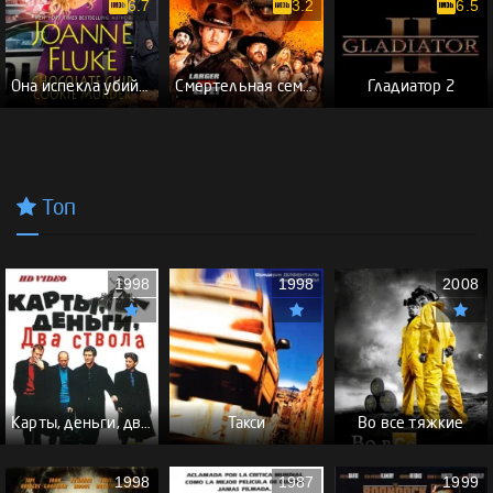
6.7
3.2
6.5
Она испекла убийство: Загадка шоколадного печенья
Смертельная семёрка
Гладиатор 2
Топ
1998
1998
2008
Карты, деньги, два ствола - (Перевод Гоблина)
Такси
Во все тяжкие
1998
1987
1999