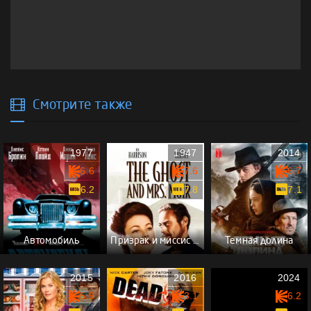
Смотрите также
1977
1947
2014
6.6
7.6
6.7
6.2
7.8
7.1
Автомобиль
Призрак и миссис Мьюр
Темная долина
2015
2016
2024
5.9
3.1
6.2