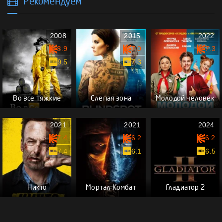
Рекомендуем
2008
2015
2022
8.9
7.0
7.3
9.5
7.3
Во все тяжкие
Слепая зона
Молодой человек
2021
2021
2024
7.4
6.2
6.2
7.4
6.1
6.5
Никто
Мортал Комбат
Гладиатор 2