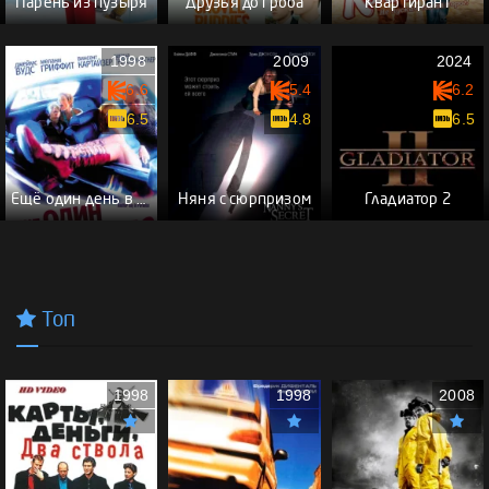
Парень из пузыря
Друзья до гроба
Квартирант
1998
2009
2024
6.6
5.4
6.2
6.5
4.8
6.5
Ещё один день в раю
Няня с сюрпризом
Гладиатор 2
Топ
1998
1998
2008