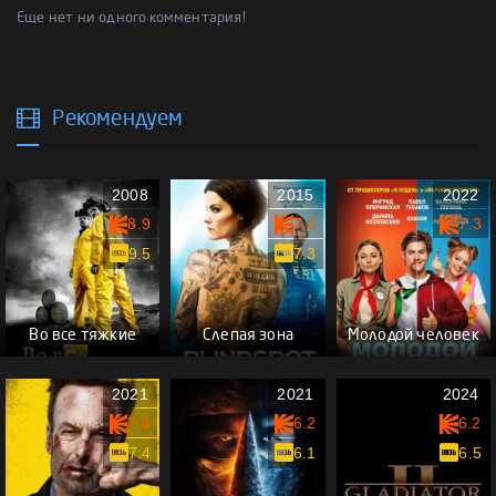
Еще нет ни одного комментария!
Рекомендуем
2008
2015
2022
8.9
7.0
7.3
9.5
7.3
Во все тяжкие
Слепая зона
Молодой человек
2021
2021
2024
7.4
6.2
6.2
7.4
6.1
6.5