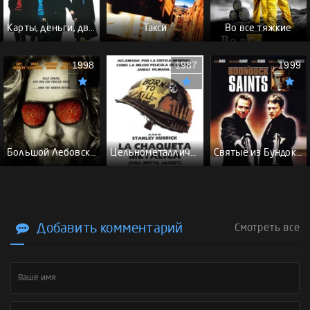
Карты, деньги, два ствола - (Перевод Гоблина)
Такси
Во все тяжкие
1998
1987
1999
Большой Лебовски - (Перевод Гоблина)
Цельнометаллическая оболочка - (Перевод Гоблина)
Святые из Бундока \ Святые из трущоб - (Перевод Гоблина)
Добавить комментарий
Смотреть все