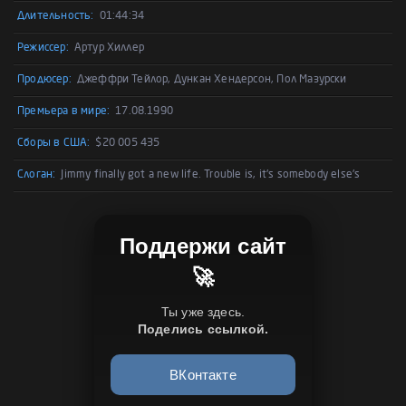
Длительность:
01:44:34
Режиссер:
Артур Хиллер
Продюсер:
Джеффри Тейлор, Дункан Хендерсон, Пол Мазурски
Премьера в мире:
17.08.1990
Сборы в США:
$20 005 435
Слоган:
Jimmy finally got a new life. Trouble is, it's somebody else's
Поддержи сайт
🚀
Ты уже здесь.
Поделись ссылкой.
ВКонтакте