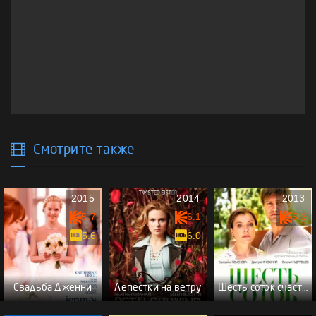
Смотрите также
2015
2014
2013
5.7
6.1
5.3
5.6
6.0
Свадьба Дженни
Лепестки на ветру
Шесть соток счастья