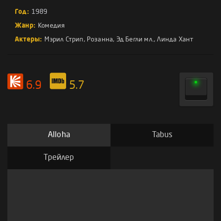
Год:
1989
Жанр:
Комедия
Актеры:
Мэрил Стрип
,
Розанна
,
Эд Бегли мл.
,
Линда Хант
6.9
5.7
Alloha
Tabus
Трейлер