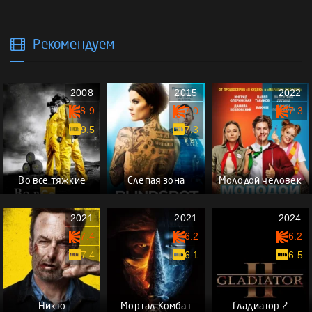
Рекомендуем
2008
2015
2022
8.9
7.0
7.3
9.5
7.3
Во все тяжкие
Слепая зона
Молодой человек
2021
2021
2024
7.4
6.2
6.2
7.4
6.1
6.5
Никто
Мортал Комбат
Гладиатор 2