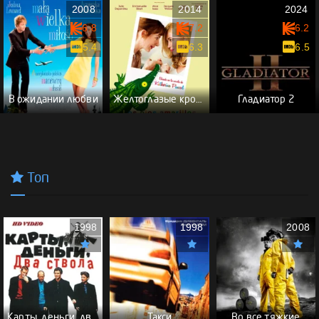
2008
2014
2024
6.8
7.2
6.2
5.4
6.3
6.5
В ожидании любви
Желтоглазые крокодилы
Гладиатор 2
Топ
1998
1998
2008
Карты, деньги, два ствола - (Перевод Гоблина)
Такси
Во все тяжкие