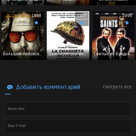
1998
1987
1999
Большой Лебовски - (Перевод Гоблина)
Цельнометаллическая оболочка - (Перевод Гоблина)
Святые из Бундока \ Святые из трущоб - (Перевод Гоблина)
Добавить комментарий
Смотреть все