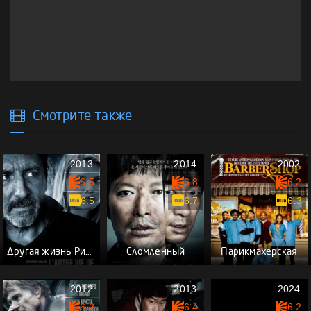
Смотрите также
2013
2014
2002
6.5
6.8
6.2
6.5
6.7
6.3
Другая жизнь Ришара Кемпа
Сломленный
Парикмахерская
2012
2013
2024
6.2
6.4
6.2