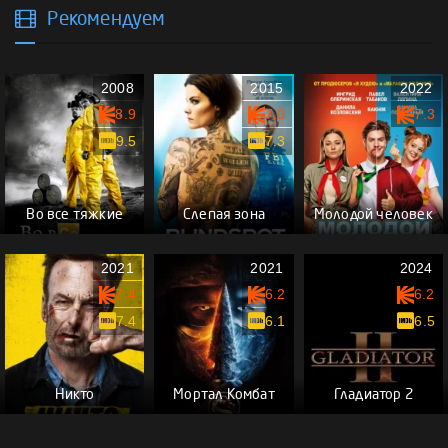
Рекомендуем
2008
2015
2022
8.9
7.0
7.3
9.5
7.3
Во все тяжкие
Слепая зона
Молодой человек
2021
2021
2024
7.4
6.2
6.2
7.4
6.1
6.5
Никто
Мортал Комбат
Гладиатор 2