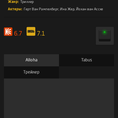
Жанр:
Триллер
Актеры:
Герт Ван Рампелберг
,
Ина Жер
,
Йохан ван Ассхе
6.7
7.1
Alloha
Tabus
Трейлер