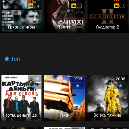
6.4
6.3
6.5
Грязные игры
Прятки
Гладиатор 2
Топ
1998
1998
2008
Карты, деньги, два ствола - (Перевод Гоблина)
Такси
Во все тяжкие