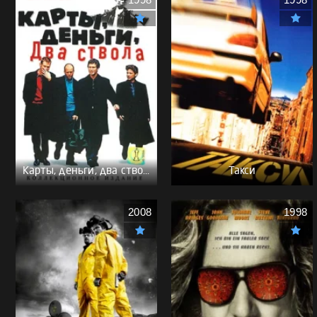
1998
1998
Карты, деньги, два ствола - (Перевод Гоблина)
Такси
2008
1998