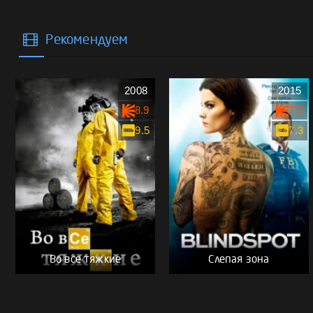
Рекомендуем
2008
2015
8.9
7.0
9.5
7.3
Во все тяжкие
Слепая зона