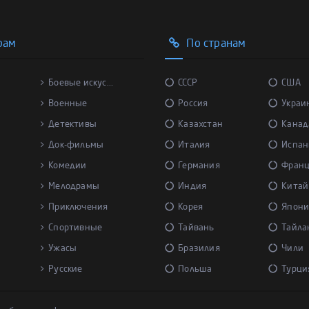
рам
По странам
Боевые искус...
СССР
США
Военные
Россия
Украи
Детективы
Казахстан
Канад
Док-фильмы
Италия
Испан
Комедии
Германия
Фран
Мелодрамы
Индия
Китай
Приключения
Корея
Япони
Спортивные
Тайвань
Тайла
Ужасы
Бразилия
Чили
Русские
Польша
Турци