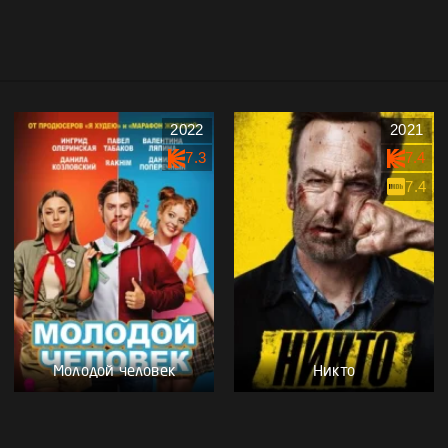
2022
2021
7.3
7.4
7.4
Молодой человек
Никто