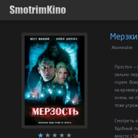
Мерзки
Abominable
Престон — 
сильно пер
горем. Вск
на кроваву
очень не п
тоже угрож
Смотреть 
Удобный п
вместе с S