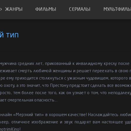
ЖАНРЫ
ФИЛЬМЫ
СЕРИАЛЫ
МУЛЬТФИЛ
й тип
мужчина средних лет, прикованный к инвалидному креслу после 
еживает смерть любимой женщины и решает переехать в свою го
оре ему приходится столкнуться с ужасным чудовищем, которого
ю охоту, а это значит, что Престону предстоит сделать все возмо
росто, тем более после того, как он узнает о том, что неподалек
ает смертельная опасность...
онлайн «Мерзкий тип» в хорошем качестве! Наслаждайтесь люби
леер, отличное изображение и звук подарят вам настоящее удо
motrimKino!