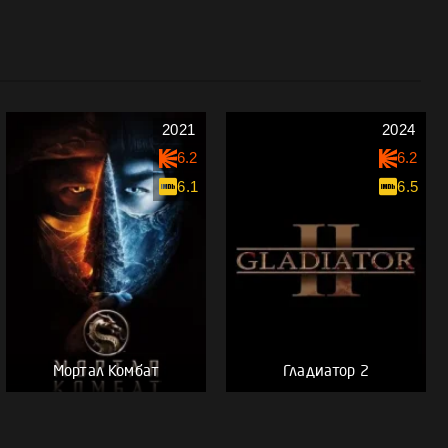
2021
2024
6.2
6.2
6.1
6.5
Мортал Комбат
Гладиатор 2