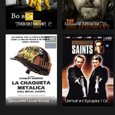
Во все тяжкие
Большой Лебовски - (Перевод Гоблина)
1987
1999
Цельнометаллическая оболочка - (Перевод Гоблина)
Святые из Бундока \ Святые из трущоб - (Перевод Гоблина)