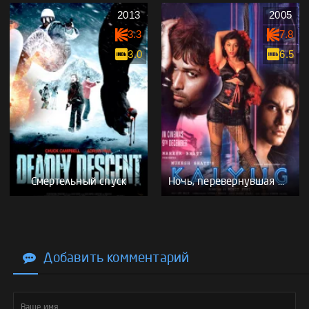
2013
2005
3.3
7.8
3.0
6.5
Смертельный спуск
Ночь, перевернувшая жизнь
Добавить комментарий