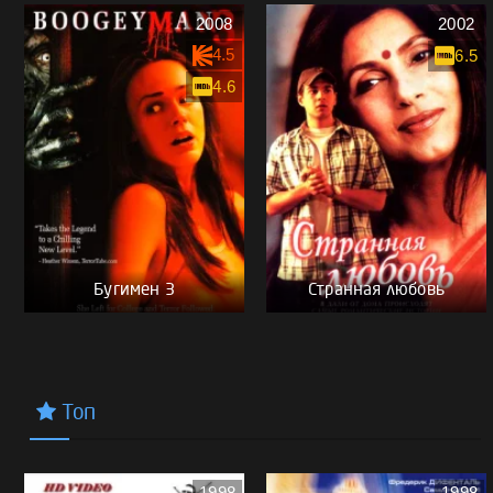
2008
2002
4.5
6.5
4.6
Бугимен 3
Странная любовь
Топ