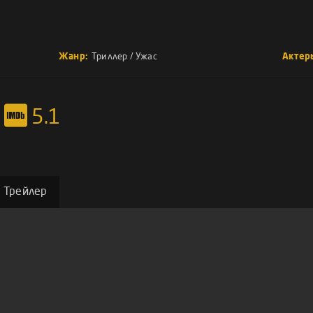
Жанр:
Триллер
/
Ужас
Актер
5.1
Трейлер