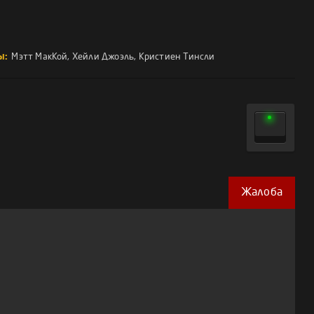
ы:
Мэтт МакКой
,
Хейли Джоэль
,
Кристиен Тинсли
Жалоба